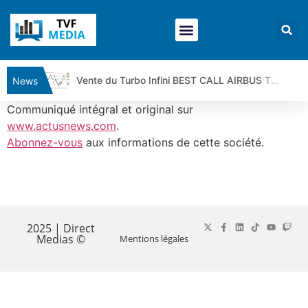
Vente du Turbo Infini BEST CALL AIRBUS TY80V à 3,45 € (+118 %)
News
Ce que Trump, Téhéran et Pékin ne veulent pas que vous voyiez ensemble | par Louis-Antoine Michelet
Communiqué intégral et original sur
Vente du Turbo infini BEST PUT COINBASE WO83V à 0,51 € (+46 %)
www.actusnews.com
.
Abonnez-vous
aux informations de cette société.
Dichotomie profonde. Des marchés en hausse | Point Stratégique Hebdomadaire – Éric Galiègue
Tout peut exploser ! | Antoine Quesada – Chrono CAC
Gaza, Iran, Chine : la guerre mondiale vient de commencer | par Louis-Antoine Michelet
​
Jean Marie Seronie :Loi agricole : vraie réforme ou simple réponse à la colère ?| Interview Éco
DAX40 : Poursuite de la croissance ? | Erick Sebban – Chrono DAX
2025 | Direct
Medias ©
Mentions légales
CAPGEMINI : Un signal haussier avant les résultats ? | Daniel Cohen de Lara – Market Movers
REMY COINTREAU : Le rebond est-il enfin confirmé ? | Daniel Cohen de Lara – Market Movers
TELEPERFORMANCE : Faut-il acheter avant les résultats ? | Daniel Cohen de Lara – Market Movers
CAC 40 : Vers un nouveau record ? Analyse avant la décision de la Fed | Denis Desclos – Chrono CAC