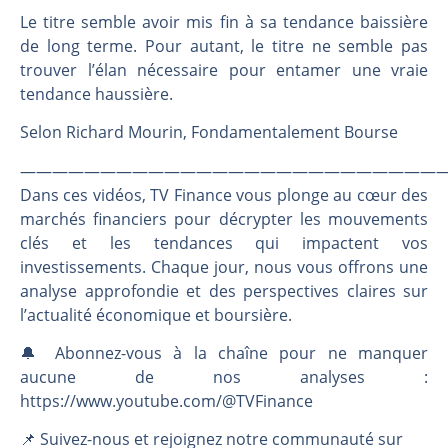
Une inertie haussière qui ralentit | Antoine Quesada – Chrono CAC
Le titre semble avoir mis fin à sa tendance baissière
Pourquoi le monde entier vacille en même temps cette semaine ? | par Louis-Antoine Michelet
de long terme. Pour autant, le titre ne semble pas
WTI : Explosion mais réserves au plus bas | Denis Desclos – Market Movers
trouver l’élan nécessaire pour entamer une vraie
STMICROELECTRONICS : Correction probable | Denis Desclos – Market Movers
tendance haussière.
Selon Richard Mourin, Fondamentalement Bourse
———————————————————————————
Dans ces vidéos, TV Finance vous plonge au cœur des
marchés financiers pour décrypter les mouvements
clés et les tendances qui impactent vos
investissements. Chaque jour, nous vous offrons une
analyse approfondie et des perspectives claires sur
l’actualité économique et boursière.
🔔 Abonnez-vous à la chaîne pour ne manquer
aucune de nos analyses :
https://www.youtube.com/@TVFinance
📌 Suivez-nous et rejoignez notre communauté sur