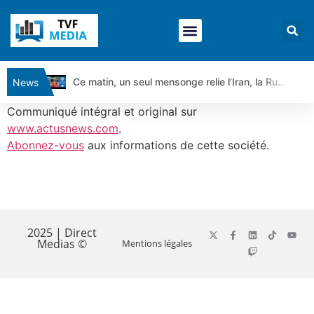
Ce matin, un seul mensonge relie l’Iran, la Russie et Trump | par Louis Antoine Michelet
News
Vente du Turbo Infini BEST CALL AIRBUS TY80V à 3,45 € (+118 %)
Communiqué intégral et original sur
Ce que Trump, Téhéran et Pékin ne veulent pas que vous voyiez ensemble | par Louis-Antoine Michelet
www.actusnews.com
.
Abonnez-vous
aux informations de cette société.
Vente du Turbo infini BEST PUT COINBASE WO83V à 0,51 € (+46 %)
Dichotomie profonde. Des marchés en hausse | Point Stratégique Hebdomadaire – Éric Galiègue
Tout peut exploser ! | Antoine Quesada – Chrono CAC
​
Gaza, Iran, Chine : la guerre mondiale vient de commencer | par Louis-Antoine Michelet
Jean Marie Seronie :Loi agricole : vraie réforme ou simple réponse à la colère ?| Interview Éco
2025 | Direct
Medias ©
Mentions légales
DAX40 : Poursuite de la croissance ? | Erick Sebban – Chrono DAX
CAPGEMINI : Un signal haussier avant les résultats ? | Daniel Cohen de Lara – Market Movers
REMY COINTREAU : Le rebond est-il enfin confirmé ? | Daniel Cohen de Lara – Market Movers
TELEPERFORMANCE : Faut-il acheter avant les résultats ? | Daniel Cohen de Lara – Market Movers