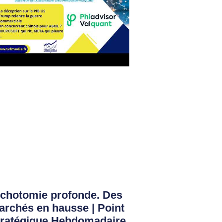
ichotomie profonde. Des
rchés en hausse | Point
tratégique Hebdomadaire