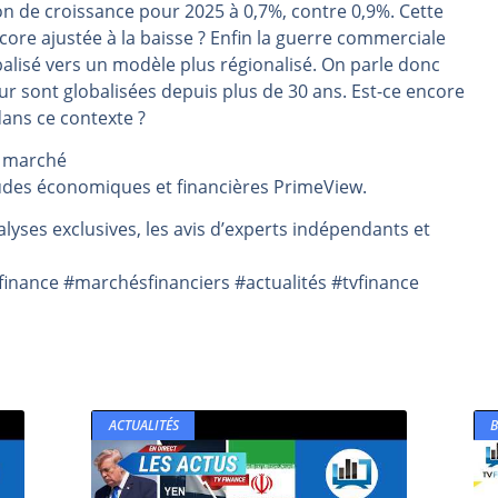
on de croissance pour 2025 à 0,7%, contre 0,9%. Cette
même temps cette semaine | par Louis-Antoine Michelet
encore ajustée à la baisse ? Enfin la guerre commerciale
rs | Point Stratégique Hebdomadaire – Éric Galiègue
balisé vers un modèle plus régionalisé. On parle donc
ur sont globalisées depuis plus de 30 ans. Est-ce encore
 | Antoine Quesada – Chrono CAC
dans ce contexte ?
en même temps cette semaine ? | par Louis-Antoine Michelet
e marché
plus bas | Denis Desclos – Market Movers
udes économiques et financières PrimeView.
lyses exclusives, les avis d’experts indépendants et
inance #marchésfinanciers #actualités #tvfinance
ACTUALITÉS