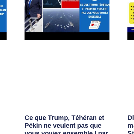
Ce que Trump, Téhéran et
D
Pékin ne veulent pas que
ma
vous voyiez ensemble | par
S