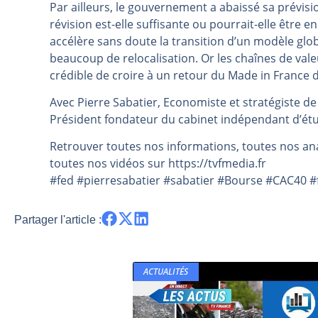
Par ailleurs, le gouvernement a abaissé sa prévisi
Pourquoi 6 guerres explosent en 
révision est-elle suffisante ou pourrait-elle être 
Les investisseurs y croient toujou
accélère sans doute la transition d’un modèle glo
beaucoup de relocalisation. Or les chaînes de vale
Une inertie haussière qui ralentit
crédible de croire à un retour du Made in France 
Pourquoi le monde entier vacille 
Avec Pierre Sabatier, Economiste et stratégiste d
WTI : Explosion mais réserves au 
Président fondateur du cabinet indépendant d’ét
Retrouver toutes nos informations, toutes nos ana
toutes nos vidéos sur https://tvfmedia.fr
#fed #pierresabatier #sabatier #Bourse #CAC40 #f
Partager l'article :
ACTUALITÉS