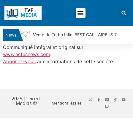
Vente du Turbo Infini BEST CALL AIRBUS TY80V à 3,45 € (+118 %)
News
Ce que Trump, Téhéran et Pékin ne veulent pas que vous voyiez ensemble | par Louis-Antoine Michelet
Communiqué intégral et original sur
Vente du Turbo infini BEST PUT COINBASE WO83V à 0,51 € (+46 %)
www.actusnews.com
.
Abonnez-vous
aux informations de cette société.
Dichotomie profonde. Des marchés en hausse | Point Stratégique Hebdomadaire – Éric Galiègue
Tout peut exploser ! | Antoine Quesada – Chrono CAC
Gaza, Iran, Chine : la guerre mondiale vient de commencer | par Louis-Antoine Michelet
​
Jean Marie Seronie :Loi agricole : vraie réforme ou simple réponse à la colère ?| Interview Éco
DAX40 : Poursuite de la croissance ? | Erick Sebban – Chrono DAX
2025 | Direct
Medias ©
Mentions légales
CAPGEMINI : Un signal haussier avant les résultats ? | Daniel Cohen de Lara – Market Movers
REMY COINTREAU : Le rebond est-il enfin confirmé ? | Daniel Cohen de Lara – Market Movers
TELEPERFORMANCE : Faut-il acheter avant les résultats ? | Daniel Cohen de Lara – Market Movers
CAC 40 : Vers un nouveau record ? Analyse avant la décision de la Fed | Denis Desclos – Chrono CAC