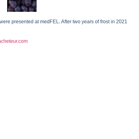
l enfin confirmé ? | Daniel Cohen de Lara – Market Movers
r avant les résultats ? | Daniel Cohen de Lara – Market Movers
 were presented at medFEL. After two years of frost in 2021
 Analyse avant la décision de la Fed | Denis Desclos – Chrono CAC
l’épreuve des signaux | Interview Économique
lacheteur.com
s marchés à l’ère des ruptures | Interview Littéraire
s de la vigueur | Ludovick Bertola – Les Echos de Wall Street
ste intacte | Ludovick Bertola – Les Echos de Wall Street
ans faute | Bernard Prats-Desclaux – Market Movers
ain | Bernard Prats-Desclaux – Market Movers
ernard Prats-Desclaux – Market Movers
nuit. Personne ne vous l’a encore dit | Louis-Antoine Michelet
 sur le scelette | Philippe Lhermie – Flash Forex
s saveur | Philippe Lhermie – Flash Forex
 venir | Philippe Lhermie – Flash Forex
ope ! | Jean-Louis Cussac – Chrono CAC