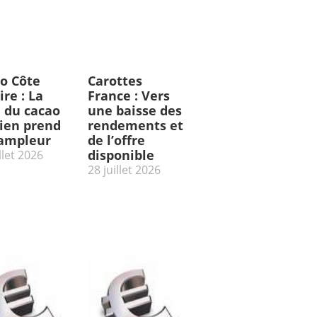
o Côte
Carottes
ire : La
France : Vers
e du cacao
une baisse des
rien prend
rendements et
’ampleur
de l’offre
disponible
llet 2026
28 juillet 2026