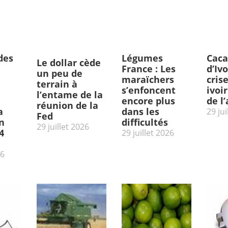
des
Légumes
Caca
Le dollar cède
France : Les
d’Ivo
un peu de
maraïchers
cris
terrain à
s’enfoncent
ivoi
l’entame de la
encore plus
de l
réunion de la
a
dans les
29 jui
Fed
n
difficultés
29 juillet 2026
4
29 juillet 2026
26