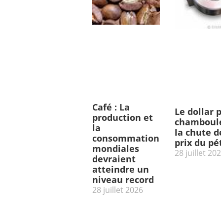
Café : La
Le dollar 
production et
chamboulé
la
la chute d
consommation
prix du pé
mondiales
28 juillet 20
devraient
atteindre un
niveau record
28 juillet 2026