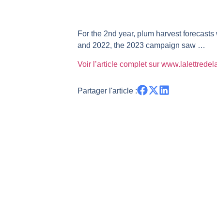
REMY COINTREAU : Le rebond est-i
TELEPERFORMANCE : Faut-il achete
For the 2nd year, plum harvest forecasts
CAC 40 : Vers un nouveau record ?
and 2022, the 2023 campaign saw …
Christian Parisot : Les marchés à 
Voir l’article complet sur www.lalettrede
Bernard Prats-Desclaux : Penser le
S&P500 : Des records, mais toujour
Partager l'article :
NASDAQ : La tendance haussière re
FERRARI : Un parcours toujours s
SAP : Les acheteurs gardent la m
LVMH : Un rebond à confirmer | B
Le monde a changé de règles cette 
GBP/USD : Un premier ministre déjà
EUR/USD : Une réunion à priori san
Les événements de cette semaine à
La France, maillon faible de l’Eur