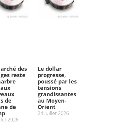
arché des
Le dollar
ges reste
progresse,
arbre
poussé par les
 aux
tensions
veaux
grandissantes
ts de
au Moyen-
ne de
Orient
mp
24 juillet 2026
llet 2026