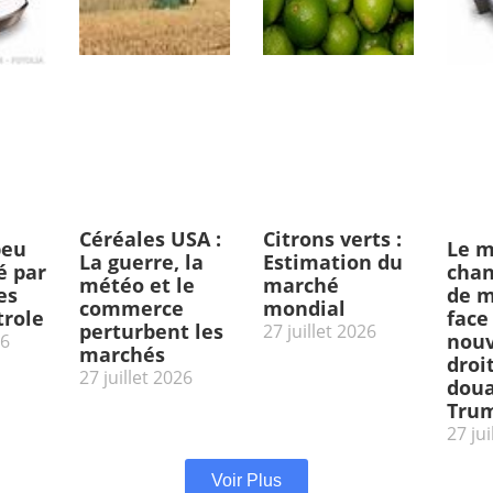
Céréales USA :
Citrons verts :
peu
Le m
La guerre, la
Estimation du
 par
chan
météo et le
marché
es
de m
commerce
mondial
trole
face
perturbent les
27 juillet 2026
nou
26
marchés
droi
27 juillet 2026
doua
Tru
27 jui
Voir Plus