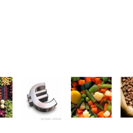
même temps cette semaine | par Louis-Antoine Michelet
rs | Point Stratégique Hebdomadaire – Éric Galiègue
 | Antoine Quesada – Chrono CAC
en même temps cette semaine ? | par Louis-Antoine Michelet
plus bas | Denis Desclos – Market Movers