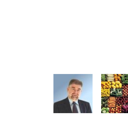
Pourquoi 6 guerres explosent en 
Les investisseurs y croient toujou
Une inertie haussière qui ralentit
Pourquoi le monde entier vacille 
WTI : Explosion mais réserves au 