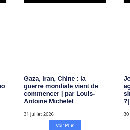
Gaza, Iran, Chine : la
Je
no
guerre mondiale vient de
ag
commencer | par Louis-
si
Antoine Michelet
?|
31 juillet 2026
30 
Voir Plus