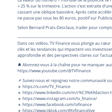
La valeur du numéro 1 mondial de la publicité se
+ 25 % sur le trimestre. L’action s’est extraite d’
Pourquoi 6 guerres explosent en 
cassant une oblique baissière. Après cette accéléra
Les investisseurs y croient toujou
ne passe pas sous les 80 euros, positif sur Publici
Une inertie haussière qui ralentit
Selon Bernard Prats-Desclaux, trader pour compte 
Pourquoi le monde entier vacille 
WTI : Explosion mais réserves au 
———————————————————————
Dans ces vidéos, TV Finance vous plonge au cœur
clés et les tendances qui impactent vos investiss
approfondie et des perspectives claires sur l’actu
🔔 Abonnez-vous à la chaîne pour ne manquer auc
https://www.youtube.com/@TVFinance
📌 Suivez-nous et rejoignez notre communauté su
🔹 https://x.com/TV_Finance
🔹 https://www.linkedin.com/in/r%C3%A9daction-t
🔹 https://www.instagram.com/tv_finance/
🔹 https://www.facebook.com/tvfinance
🔹 https://www.tiktok.com/@tvfinancelive