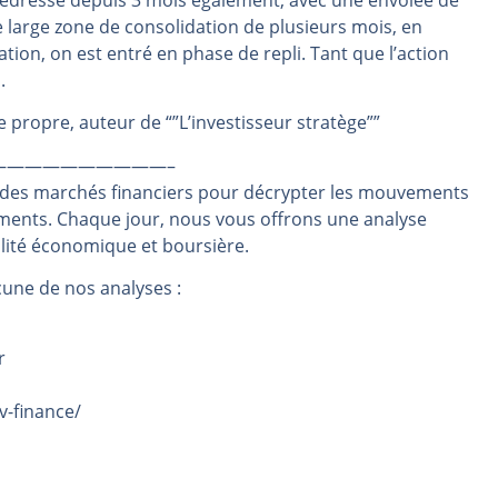
 redresse depuis 3 mois également, avec une envolée de
une large zone de consolidation de plusieurs mois, en
même temps cette semaine | par Louis-Antoine Michelet
tion, on est entré en phase de repli. Tant que l’action
rs | Point Stratégique Hebdomadaire – Éric Galiègue
s.
 | Antoine Quesada – Chrono CAC
propre, auteur de “”L’investisseur stratège””
en même temps cette semaine ? | par Louis-Antoine Michelet
plus bas | Denis Desclos – Market Movers
——————————–
 des marchés financiers pour décrypter les mouvements
ements. Chaque jour, nous vous offrons une analyse
alité économique et boursière.
une de nos analyses :
r
v-finance/