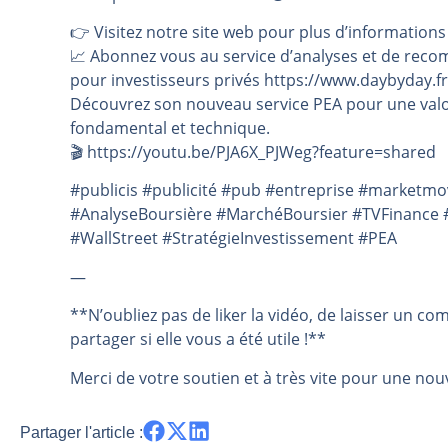
👉️ Visitez notre site web pour plus d’informations
📈 Abonnez vous au service d’analyses et de reco
pour investisseurs privés https://www.daybyday.fr
Découvrez son nouveau service PEA pour une valo
fondamental et technique.
🎬️ https://youtu.be/PJA6X_PJWeg?feature=shared
#publicis #publicité #pub #entreprise #marketm
#AnalyseBoursière #MarchéBoursier #TVFinance #
#WallStreet #StratégieInvestissement #PEA
—
**N’oubliez pas de liker la vidéo, de laisser un co
partager si elle vous a été utile !**
Merci de votre soutien et à très vite pour une nouv
Partager l'article :