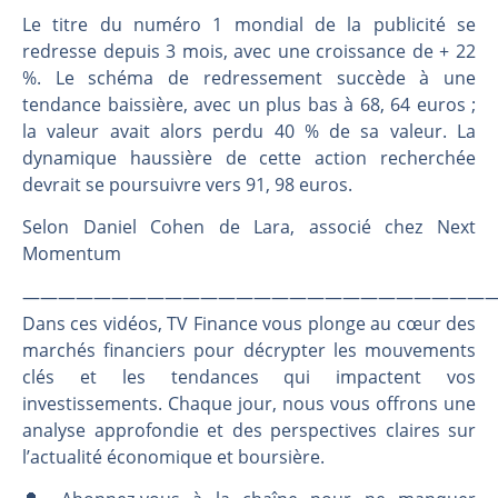
Une inertie haussière qui ralentit | Antoine Quesada – Chrono CAC
Le titre du numéro 1 mondial de la publicité se
Pourquoi le monde entier vacille en même temps cette semaine ? | par Louis-Antoine Michelet
redresse depuis 3 mois, avec une croissance de + 22
WTI : Explosion mais réserves au plus bas | Denis Desclos – Market Movers
%. Le schéma de redressement succède à une
STMICROELECTRONICS : Correction probable | Denis Desclos – Market Movers
tendance baissière, avec un plus bas à 68, 64 euros ;
la valeur avait alors perdu 40 % de sa valeur. La
dynamique haussière de cette action recherchée
devrait se poursuivre vers 91, 98 euros.
Selon Daniel Cohen de Lara, associé chez Next
Momentum
———————————————————————————
Dans ces vidéos, TV Finance vous plonge au cœur des
marchés financiers pour décrypter les mouvements
clés et les tendances qui impactent vos
investissements. Chaque jour, nous vous offrons une
analyse approfondie et des perspectives claires sur
l’actualité économique et boursière.