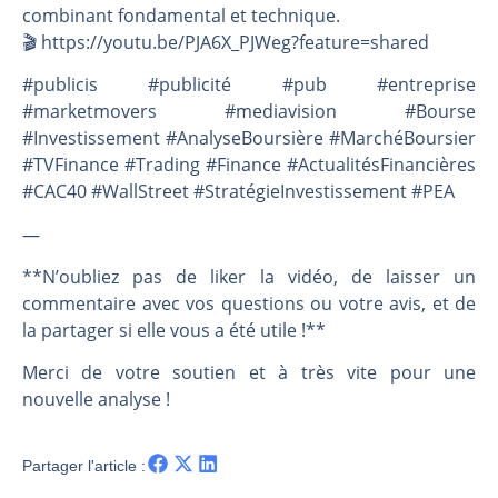
combinant fondamental et technique.
🎬️ https://youtu.be/PJA6X_PJWeg?feature=shared
#publicis #publicité #pub #entreprise
#marketmovers #mediavision #Bourse
#Investissement #AnalyseBoursière #MarchéBoursier
#TVFinance #Trading #Finance #ActualitésFinancières
#CAC40 #WallStreet #StratégieInvestissement #PEA
—
**N’oubliez pas de liker la vidéo, de laisser un
commentaire avec vos questions ou votre avis, et de
la partager si elle vous a été utile !**
Merci de votre soutien et à très vite pour une
nouvelle analyse !
Partager l'article :