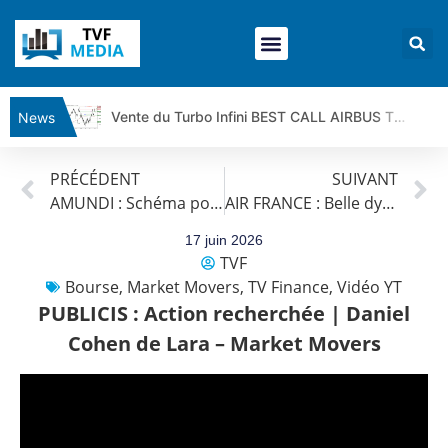
Vente du Turbo Infini BEST CALL AIRBUS TY80V à 3,45 € (+118 %)
News
Ce que Trump, Téhéran et Pékin ne veulent pas que vous voyiez ensemble | par Louis-Antoine Michelet
PRÉCÉDENT
SUIVANT
Vente du Turbo infini BEST PUT COINBASE WO83V à 0,51 € (+46 %)
AMUNDI : Schéma positif | Daniel Cohen de Lara – Market Movers
AIR FRANCE : Belle dynamique haussière | Daniel Cohen de Lara – Market Movers
Dichotomie profonde. Des marchés en hausse | Point Stratégique Hebdomadaire – Éric Galiègue
Tout peut exploser ! | Antoine Quesada – Chrono CAC
17 juin 2026
TVF
Gaza, Iran, Chine : la guerre mondiale vient de commencer | par Louis-Antoine Michelet
Bourse
,
Market Movers
,
TV Finance
,
Vidéo YT
Jean Marie Seronie :Loi agricole : vraie réforme ou simple réponse à la colère ?| Interview Éco
PUBLICIS : Action recherchée | Daniel
DAX40 : Poursuite de la croissance ? | Erick Sebban – Chrono DAX
Cohen de Lara – Market Movers
CAPGEMINI : Un signal haussier avant les résultats ? | Daniel Cohen de Lara – Market Movers
REMY COINTREAU : Le rebond est-il enfin confirmé ? | Daniel Cohen de Lara – Market Movers
TELEPERFORMANCE : Faut-il acheter avant les résultats ? | Daniel Cohen de Lara – Market Movers
CAC 40 : Vers un nouveau record ? Analyse avant la décision de la Fed | Denis Desclos – Chrono CAC