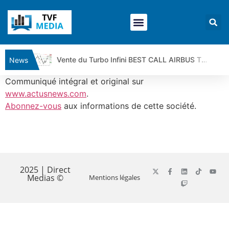
Vente du Turbo Infini BEST CALL AIRBUS TY80V à 3,45 € (+118 %)
News
Ce que Trump, Téhéran et Pékin ne veulent pas que vous voyiez ensemble | par Louis-Antoine Michelet
Communiqué intégral et original sur
Vente du Turbo infini BEST PUT COINBASE WO83V à 0,51 € (+46 %)
www.actusnews.com
.
Abonnez-vous
aux informations de cette société.
Dichotomie profonde. Des marchés en hausse | Point Stratégique Hebdomadaire – Éric Galiègue
Tout peut exploser ! | Antoine Quesada – Chrono CAC
Gaza, Iran, Chine : la guerre mondiale vient de commencer | par Louis-Antoine Michelet
​
Jean Marie Seronie :Loi agricole : vraie réforme ou simple réponse à la colère ?| Interview Éco
DAX40 : Poursuite de la croissance ? | Erick Sebban – Chrono DAX
2025 | Direct
Medias ©
Mentions légales
CAPGEMINI : Un signal haussier avant les résultats ? | Daniel Cohen de Lara – Market Movers
REMY COINTREAU : Le rebond est-il enfin confirmé ? | Daniel Cohen de Lara – Market Movers
TELEPERFORMANCE : Faut-il acheter avant les résultats ? | Daniel Cohen de Lara – Market Movers
CAC 40 : Vers un nouveau record ? Analyse avant la décision de la Fed | Denis Desclos – Chrono CAC