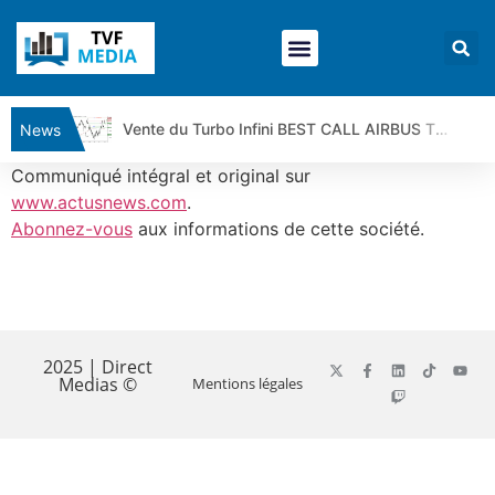
Vente du Turbo Infini BEST CALL AIRBUS TY80V à 3,45 € (+118 %)
News
Ce que Trump, Téhéran et Pékin ne veulent pas que vous voyiez ensemble | par Louis-Antoine Michelet
Communiqué intégral et original sur
Vente du Turbo infini BEST PUT COINBASE WO83V à 0,51 € (+46 %)
www.actusnews.com
.
Abonnez-vous
aux informations de cette société.
Dichotomie profonde. Des marchés en hausse | Point Stratégique Hebdomadaire – Éric Galiègue
Tout peut exploser ! | Antoine Quesada – Chrono CAC
Gaza, Iran, Chine : la guerre mondiale vient de commencer | par Louis-Antoine Michelet
​
Jean Marie Seronie :Loi agricole : vraie réforme ou simple réponse à la colère ?| Interview Éco
DAX40 : Poursuite de la croissance ? | Erick Sebban – Chrono DAX
2025 | Direct
Medias ©
Mentions légales
CAPGEMINI : Un signal haussier avant les résultats ? | Daniel Cohen de Lara – Market Movers
REMY COINTREAU : Le rebond est-il enfin confirmé ? | Daniel Cohen de Lara – Market Movers
TELEPERFORMANCE : Faut-il acheter avant les résultats ? | Daniel Cohen de Lara – Market Movers
CAC 40 : Vers un nouveau record ? Analyse avant la décision de la Fed | Denis Desclos – Chrono CAC