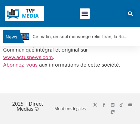
Ce matin, un seul mensonge relie l’Iran, la Russie et Trump | par Louis Antoine Michelet
News
Vente du Turbo Infini BEST CALL AIRBUS TY80V à 3,45 € (+118 %)
Communiqué intégral et original sur
Ce que Trump, Téhéran et Pékin ne veulent pas que vous voyiez ensemble | par Louis-Antoine Michelet
www.actusnews.com
.
Abonnez-vous
aux informations de cette société.
Vente du Turbo infini BEST PUT COINBASE WO83V à 0,51 € (+46 %)
Dichotomie profonde. Des marchés en hausse | Point Stratégique Hebdomadaire – Éric Galiègue
Tout peut exploser ! | Antoine Quesada – Chrono CAC
​
Gaza, Iran, Chine : la guerre mondiale vient de commencer | par Louis-Antoine Michelet
Jean Marie Seronie :Loi agricole : vraie réforme ou simple réponse à la colère ?| Interview Éco
2025 | Direct
Medias ©
Mentions légales
DAX40 : Poursuite de la croissance ? | Erick Sebban – Chrono DAX
CAPGEMINI : Un signal haussier avant les résultats ? | Daniel Cohen de Lara – Market Movers
REMY COINTREAU : Le rebond est-il enfin confirmé ? | Daniel Cohen de Lara – Market Movers
TELEPERFORMANCE : Faut-il acheter avant les résultats ? | Daniel Cohen de Lara – Market Movers