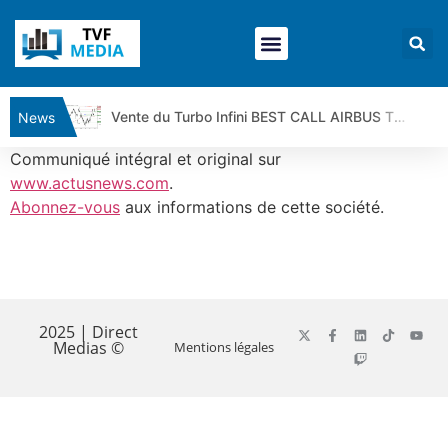
Vente du Turbo Infini BEST CALL AIRBUS TY80V à 3,45 € (+118 %)
News
Ce que Trump, Téhéran et Pékin ne veulent pas que vous voyiez ensemble | par Louis-Antoine Michelet
Communiqué intégral et original sur
Vente du Turbo infini BEST PUT COINBASE WO83V à 0,51 € (+46 %)
www.actusnews.com
.
Abonnez-vous
aux informations de cette société.
Dichotomie profonde. Des marchés en hausse | Point Stratégique Hebdomadaire – Éric Galiègue
Tout peut exploser ! | Antoine Quesada – Chrono CAC
Gaza, Iran, Chine : la guerre mondiale vient de commencer | par Louis-Antoine Michelet
​
Jean Marie Seronie :Loi agricole : vraie réforme ou simple réponse à la colère ?| Interview Éco
DAX40 : Poursuite de la croissance ? | Erick Sebban – Chrono DAX
2025 | Direct
Medias ©
Mentions légales
CAPGEMINI : Un signal haussier avant les résultats ? | Daniel Cohen de Lara – Market Movers
REMY COINTREAU : Le rebond est-il enfin confirmé ? | Daniel Cohen de Lara – Market Movers
TELEPERFORMANCE : Faut-il acheter avant les résultats ? | Daniel Cohen de Lara – Market Movers
CAC 40 : Vers un nouveau record ? Analyse avant la décision de la Fed | Denis Desclos – Chrono CAC