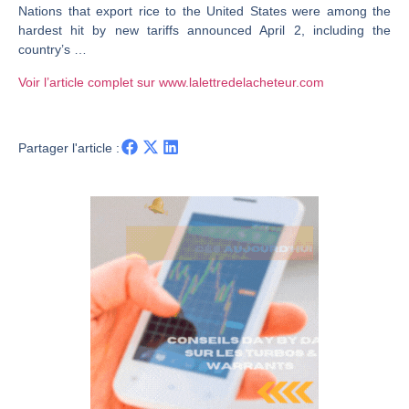
Nations that export rice to the United States were among the
CAC 40 : Vers un nouveau record ? Analyse avant la décision de la Fed | Denis Desclos – Chrono CAC
hardest hit by new tariffs announced April 2, including the
country’s …
Christian Parisot : Les marchés à l’épreuve des signaux | Interview Économique
Bernard Prats-Desclaux : Penser les marchés à l’ère des ruptures | Interview Littéraire
Voir l’article complet sur www.lalettredelacheteur.com
S&P500 : Des records, mais toujours de la vigueur | Ludovick Bertola – Les Echos de Wall Street
NASDAQ : La tendance haussière reste intacte | Ludovick Bertola – Les Echos de Wall Street
Partager l'article :
FERRARI : Un parcours toujours sans faute | Bernard Prats-Desclaux – Market Movers
SAP : Les acheteurs gardent la main | Bernard Prats-Desclaux – Market Movers
LVMH : Un rebond à confirmer | Bernard Prats-Desclaux – Market Movers
Le monde a changé de règles cette nuit. Personne ne vous l’a encore dit | Louis-Antoine Michelet
GBP/USD : Un premier ministre déjà sur le scelette | Philippe Lhermie – Flash Forex
EUR/USD : Une réunion à priori sans saveur | Philippe Lhermie – Flash Forex
Les événements de cette semaine à venir | Philippe Lhermie – Flash Forex
La France, maillon faible de l’Europe ! | Jean-Louis Cussac – Chrono CAC
Pourquoi 6 guerres explosent en même temps cette semaine | par Louis-Antoine Michelet