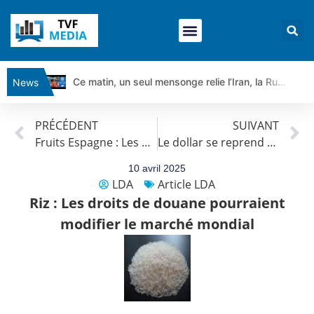
Ce matin, un seul mensonge relie l’Iran, la Russie et Trump | par Louis Antoine Michelet
News
Vente du Turbo Infini BEST CALL AIRBUS TY80V à 3,45 € (+118 %)
PRÉCÉDENT
SUIVANT
Ce que Trump, Téhéran et Pékin ne veulent pas que vous voyiez ensemble | par Louis-Antoine Michelet
Fruits Espagne : Les pluies améliorent les attentes pour la saison des fruits tropicaux
Le dollar se reprend grâce au revirement de Trump sur les droits de douane
Vente du Turbo infini BEST PUT COINBASE WO83V à 0,51 € (+46 %)
Dichotomie profonde. Des marchés en hausse | Point Stratégique Hebdomadaire – Éric Galiègue
10 avril 2025
LDA
Article LDA
Tout peut exploser ! | Antoine Quesada – Chrono CAC
Riz : Les droits de douane pourraient
Gaza, Iran, Chine : la guerre mondiale vient de commencer | par Louis-Antoine Michelet
modifier le marché mondial
Jean Marie Seronie :Loi agricole : vraie réforme ou simple réponse à la colère ?| Interview Éco
DAX40 : Poursuite de la croissance ? | Erick Sebban – Chrono DAX
CAPGEMINI : Un signal haussier avant les résultats ? | Daniel Cohen de Lara – Market Movers
REMY COINTREAU : Le rebond est-il enfin confirmé ? | Daniel Cohen de Lara – Market Movers
TELEPERFORMANCE : Faut-il acheter avant les résultats ? | Daniel Cohen de Lara – Market Movers