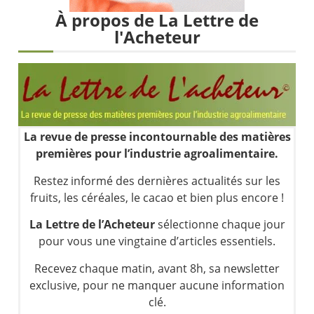
Les investisseurs y croient toujours | Point Stratégique Hebdomadaire – Éric Galiègue
À propos de La Lettre de
Une inertie haussière qui ralentit | Antoine Quesada – Chrono CAC
l'Acheteur
Pourquoi le monde entier vacille en même temps cette semaine ? | par Louis-Antoine Michelet
WTI : Explosion mais réserves au plus bas | Denis Desclos – Market Movers
La revue de presse incontournable des matières
premières pour l’industrie agroalimentaire.
Restez informé des dernières actualités sur les
fruits, les céréales, le cacao et bien plus encore !
La Lettre de l’Acheteur
sélectionne chaque jour
pour vous une vingtaine d’articles essentiels.
Recevez chaque matin, avant 8h, sa newsletter
exclusive, pour ne manquer aucune information
clé.