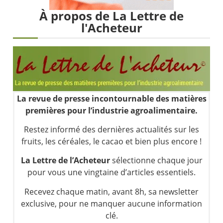
Les investisseurs y croient toujours | Point Stratégique Hebdomadaire – Éric Galiègue
À propos de La Lettre de
Une inertie haussière qui ralentit | Antoine Quesada – Chrono CAC
l'Acheteur
Pourquoi le monde entier vacille en même temps cette semaine ? | par Louis-Antoine Michelet
WTI : Explosion mais réserves au plus bas | Denis Desclos – Market Movers
La revue de presse incontournable des matières
premières pour l’industrie agroalimentaire.
Restez informé des dernières actualités sur les
fruits, les céréales, le cacao et bien plus encore !
La Lettre de l’Acheteur
sélectionne chaque jour
pour vous une vingtaine d’articles essentiels.
Recevez chaque matin, avant 8h, sa newsletter
exclusive, pour ne manquer aucune information
clé.