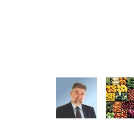
Pourquoi 6 guerres explosent en 
Les investisseurs y croient toujou
Une inertie haussière qui ralentit
Pourquoi le monde entier vacille 
WTI : Explosion mais réserves au 