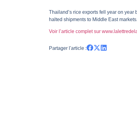
REMY COINTREAU : Le rebond est-i
Thailand’s rice exports fell year on year
TELEPERFORMANCE : Faut-il achete
halted shipments to Middle East markets
CAC 40 : Vers un nouveau record ?
Voir l’article complet sur www.lalettrede
Christian Parisot : Les marchés à 
Bernard Prats-Desclaux : Penser le
Partager l'article :
S&P500 : Des records, mais toujour
NASDAQ : La tendance haussière re
FERRARI : Un parcours toujours s
SAP : Les acheteurs gardent la m
LVMH : Un rebond à confirmer | B
Le monde a changé de règles cette 
GBP/USD : Un premier ministre déjà
EUR/USD : Une réunion à priori san
Les événements de cette semaine à
La France, maillon faible de l’Eur