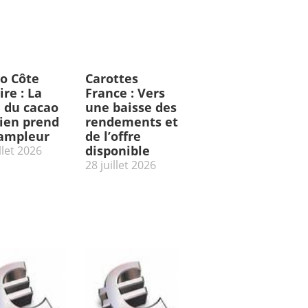
o Côte
Carottes
ire : La
France : Vers
e du cacao
une baisse des
rien prend
rendements et
’ampleur
de l’offre
disponible
llet 2026
28 juillet 2026