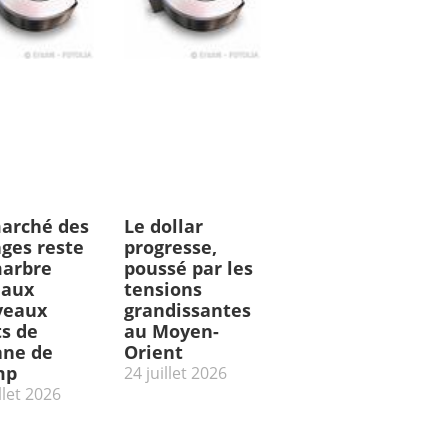
arché des
Le dollar
ges reste
progresse,
arbre
poussé par les
 aux
tensions
veaux
grandissantes
ts de
au Moyen-
ne de
Orient
mp
24 juillet 2026
llet 2026