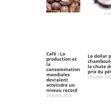
Café : La
Le dollar 
production et
chamboulé
la
la chute d
consommation
prix du pé
mondiales
28 juillet 20
devraient
atteindre un
niveau record
28 juillet 2026