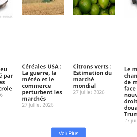
Céréales USA :
Citrons verts :
peu
Le m
La guerre, la
Estimation du
 par
chan
météo et le
marché
es
de m
commerce
mondial
trole
face
perturbent les
27 juillet 2026
nou
26
marchés
droi
27 juillet 2026
doua
Tru
27 jui
Voir Plus