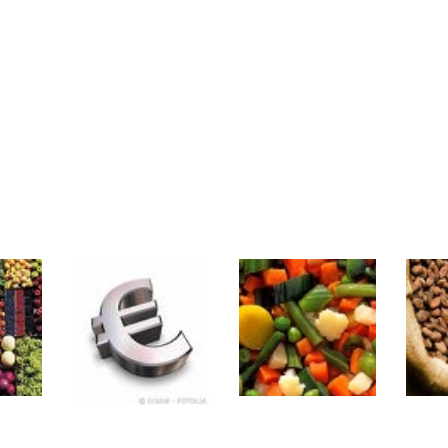
même temps cette semaine | par Louis-Antoine Michelet
rs | Point Stratégique Hebdomadaire – Éric Galiègue
 | Antoine Quesada – Chrono CAC
en même temps cette semaine ? | par Louis-Antoine Michelet
plus bas | Denis Desclos – Market Movers