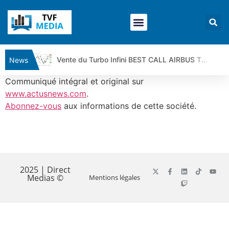
Vente du Turbo Infini BEST CALL AIRBUS TY80V à 3,45 € (+118 %)
News
Ce que Trump, Téhéran et Pékin ne veulent pas que vous voyiez ensemble | par Louis-Antoine Michelet
Communiqué intégral et original sur
Vente du Turbo infini BEST PUT COINBASE WO83V à 0,51 € (+46 %)
www.actusnews.com
.
Abonnez-vous
aux informations de cette société.
Dichotomie profonde. Des marchés en hausse | Point Stratégique Hebdomadaire – Éric Galiègue
Tout peut exploser ! | Antoine Quesada – Chrono CAC
Gaza, Iran, Chine : la guerre mondiale vient de commencer | par Louis-Antoine Michelet
​
Jean Marie Seronie :Loi agricole : vraie réforme ou simple réponse à la colère ?| Interview Éco
DAX40 : Poursuite de la croissance ? | Erick Sebban – Chrono DAX
2025 | Direct
Medias ©
Mentions légales
CAPGEMINI : Un signal haussier avant les résultats ? | Daniel Cohen de Lara – Market Movers
REMY COINTREAU : Le rebond est-il enfin confirmé ? | Daniel Cohen de Lara – Market Movers
TELEPERFORMANCE : Faut-il acheter avant les résultats ? | Daniel Cohen de Lara – Market Movers
CAC 40 : Vers un nouveau record ? Analyse avant la décision de la Fed | Denis Desclos – Chrono CAC