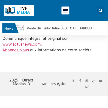
Vente du Turbo Infini BEST CALL AIRBUS TY80V à 3,45 € (+118 %)
News
Ce que Trump, Téhéran et Pékin ne veulent pas que vous voyiez ensemble | par Louis-Antoine Michelet
Communiqué intégral et original sur
Vente du Turbo infini BEST PUT COINBASE WO83V à 0,51 € (+46 %)
www.actusnews.com
.
Abonnez-vous
aux informations de cette société.
Dichotomie profonde. Des marchés en hausse | Point Stratégique Hebdomadaire – Éric Galiègue
Tout peut exploser ! | Antoine Quesada – Chrono CAC
Gaza, Iran, Chine : la guerre mondiale vient de commencer | par Louis-Antoine Michelet
​
Jean Marie Seronie :Loi agricole : vraie réforme ou simple réponse à la colère ?| Interview Éco
DAX40 : Poursuite de la croissance ? | Erick Sebban – Chrono DAX
2025 | Direct
Medias ©
Mentions légales
CAPGEMINI : Un signal haussier avant les résultats ? | Daniel Cohen de Lara – Market Movers
REMY COINTREAU : Le rebond est-il enfin confirmé ? | Daniel Cohen de Lara – Market Movers
TELEPERFORMANCE : Faut-il acheter avant les résultats ? | Daniel Cohen de Lara – Market Movers
CAC 40 : Vers un nouveau record ? Analyse avant la décision de la Fed | Denis Desclos – Chrono CAC