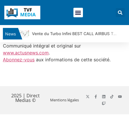
Vente du Turbo Infini BEST CALL AIRBUS TY80V à 3,45 € (+118 %)
News
Ce que Trump, Téhéran et Pékin ne veulent pas que vous voyiez ensemble | par Louis-Antoine Michelet
Communiqué intégral et original sur
Vente du Turbo infini BEST PUT COINBASE WO83V à 0,51 € (+46 %)
www.actusnews.com
.
Abonnez-vous
aux informations de cette société.
Dichotomie profonde. Des marchés en hausse | Point Stratégique Hebdomadaire – Éric Galiègue
Tout peut exploser ! | Antoine Quesada – Chrono CAC
Gaza, Iran, Chine : la guerre mondiale vient de commencer | par Louis-Antoine Michelet
​
Jean Marie Seronie :Loi agricole : vraie réforme ou simple réponse à la colère ?| Interview Éco
DAX40 : Poursuite de la croissance ? | Erick Sebban – Chrono DAX
2025 | Direct
Medias ©
Mentions légales
CAPGEMINI : Un signal haussier avant les résultats ? | Daniel Cohen de Lara – Market Movers
REMY COINTREAU : Le rebond est-il enfin confirmé ? | Daniel Cohen de Lara – Market Movers
TELEPERFORMANCE : Faut-il acheter avant les résultats ? | Daniel Cohen de Lara – Market Movers
CAC 40 : Vers un nouveau record ? Analyse avant la décision de la Fed | Denis Desclos – Chrono CAC