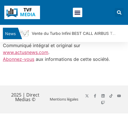
Vente du Turbo Infini BEST CALL AIRBUS TY80V à 3,45 € (+118 %)
News
Ce que Trump, Téhéran et Pékin ne veulent pas que vous voyiez ensemble | par Louis-Antoine Michelet
Communiqué intégral et original sur
Vente du Turbo infini BEST PUT COINBASE WO83V à 0,51 € (+46 %)
www.actusnews.com
.
Abonnez-vous
aux informations de cette société.
Dichotomie profonde. Des marchés en hausse | Point Stratégique Hebdomadaire – Éric Galiègue
Tout peut exploser ! | Antoine Quesada – Chrono CAC
Gaza, Iran, Chine : la guerre mondiale vient de commencer | par Louis-Antoine Michelet
​
Jean Marie Seronie :Loi agricole : vraie réforme ou simple réponse à la colère ?| Interview Éco
DAX40 : Poursuite de la croissance ? | Erick Sebban – Chrono DAX
2025 | Direct
Medias ©
Mentions légales
CAPGEMINI : Un signal haussier avant les résultats ? | Daniel Cohen de Lara – Market Movers
REMY COINTREAU : Le rebond est-il enfin confirmé ? | Daniel Cohen de Lara – Market Movers
TELEPERFORMANCE : Faut-il acheter avant les résultats ? | Daniel Cohen de Lara – Market Movers
CAC 40 : Vers un nouveau record ? Analyse avant la décision de la Fed | Denis Desclos – Chrono CAC