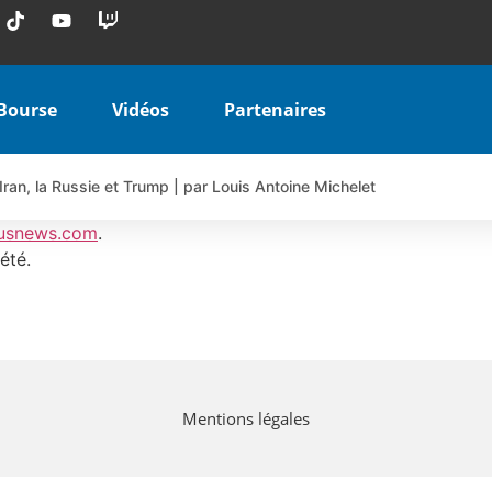
Bourse
Vidéos
Partenaires
Iran, la Russie et Trump | par Louis Antoine Michelet
 AIRBUS TY80V à 3,45 € (+118 %)
usnews.com
.
 veulent pas que vous voyiez ensemble | par Louis-Antoine Michele
été.
COINBASE WO83V à 0,51 € (+46 %)
 en hausse | Point Stratégique Hebdomadaire – Éric Galiègue
uesada – Chrono CAC
iale vient de commencer | par Louis-Antoine Michelet
Mentions légales
vraie réforme ou simple réponse à la colère ?| Interview Éco
e ? | Erick Sebban – Chrono DAX
ant les résultats ? | Daniel Cohen de Lara – Market Movers