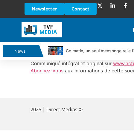
Newsletter
Contact
Ce matin, un seul mensonge relie l’
News
Vente du Turbo Infini BEST CALL
Communiqué intégral et original sur
www.act
Ce que Trump, Téhéran et Pékin ne
Abonnez-vous
aux informations de cette soci
Vente du Turbo infini BEST PUT 
Dichotomie profonde. Des marchés
​
Tout peut exploser ! | Antoine Q
Gaza, Iran, Chine : la guerre mond
2025 | Direct Medias ©
Jean Marie Seronie :Loi agricole : 
DAX40 : Poursuite de la croissanc
CAPGEMINI : Un signal haussier av