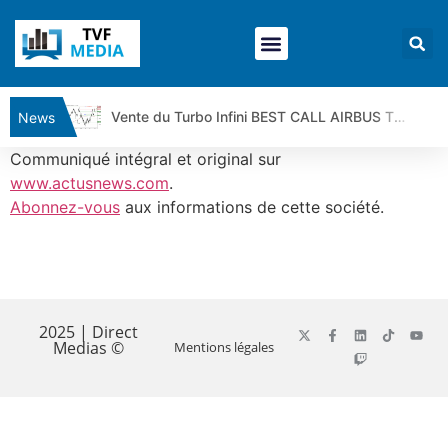
Vente du Turbo Infini BEST CALL AIRBUS TY80V à 3,45 € (+118 %)
News
Ce que Trump, Téhéran et Pékin ne veulent pas que vous voyiez ensemble | par Louis-Antoine Michelet
Communiqué intégral et original sur
Vente du Turbo infini BEST PUT COINBASE WO83V à 0,51 € (+46 %)
www.actusnews.com
.
Abonnez-vous
aux informations de cette société.
Dichotomie profonde. Des marchés en hausse | Point Stratégique Hebdomadaire – Éric Galiègue
Tout peut exploser ! | Antoine Quesada – Chrono CAC
Gaza, Iran, Chine : la guerre mondiale vient de commencer | par Louis-Antoine Michelet
​
Jean Marie Seronie :Loi agricole : vraie réforme ou simple réponse à la colère ?| Interview Éco
DAX40 : Poursuite de la croissance ? | Erick Sebban – Chrono DAX
2025 | Direct
Medias ©
Mentions légales
CAPGEMINI : Un signal haussier avant les résultats ? | Daniel Cohen de Lara – Market Movers
REMY COINTREAU : Le rebond est-il enfin confirmé ? | Daniel Cohen de Lara – Market Movers
TELEPERFORMANCE : Faut-il acheter avant les résultats ? | Daniel Cohen de Lara – Market Movers
CAC 40 : Vers un nouveau record ? Analyse avant la décision de la Fed | Denis Desclos – Chrono CAC