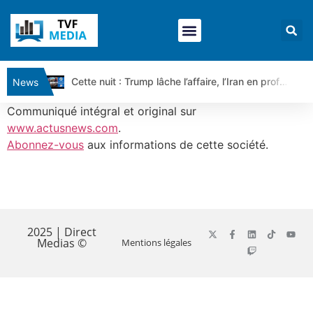
Cette nuit : Trump lâche l’affaire, l’Iran en profite pour tout exiger | Par Louis-Antoine Michelet
News
Ce matin, un seul mensonge relie l’Iran, la Russie et Trump | par Louis Antoine Michelet
Communiqué intégral et original sur
Vente du Turbo Infini BEST CALL AIRBUS TY80V à 3,45 € (+118 %)
www.actusnews.com
.
Abonnez-vous
aux informations de cette société.
Ce que Trump, Téhéran et Pékin ne veulent pas que vous voyiez ensemble | par Louis-Antoine Michelet
Vente du Turbo infini BEST PUT COINBASE WO83V à 0,51 € (+46 %)
Dichotomie profonde. Des marchés en hausse | Point Stratégique Hebdomadaire – Éric Galiègue
​
Tout peut exploser ! | Antoine Quesada – Chrono CAC
Gaza, Iran, Chine : la guerre mondiale vient de commencer | par Louis-Antoine Michelet
2025 | Direct
Medias ©
Mentions légales
Jean Marie Seronie :Loi agricole : vraie réforme ou simple réponse à la colère ?| Interview Éco
DAX40 : Poursuite de la croissance ? | Erick Sebban – Chrono DAX
CAPGEMINI : Un signal haussier avant les résultats ? | Daniel Cohen de Lara – Market Movers
REMY COINTREAU : Le rebond est-il enfin confirmé ? | Daniel Cohen de Lara – Market Movers