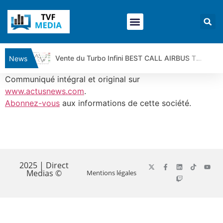
Vente du Turbo Infini BEST CALL AIRBUS TY80V à 3,45 € (+118 %)
News
Ce que Trump, Téhéran et Pékin ne veulent pas que vous voyiez ensemble | par Louis-Antoine Michelet
Communiqué intégral et original sur
Vente du Turbo infini BEST PUT COINBASE WO83V à 0,51 € (+46 %)
www.actusnews.com
.
Abonnez-vous
aux informations de cette société.
Dichotomie profonde. Des marchés en hausse | Point Stratégique Hebdomadaire – Éric Galiègue
Tout peut exploser ! | Antoine Quesada – Chrono CAC
Gaza, Iran, Chine : la guerre mondiale vient de commencer | par Louis-Antoine Michelet
​
Jean Marie Seronie :Loi agricole : vraie réforme ou simple réponse à la colère ?| Interview Éco
DAX40 : Poursuite de la croissance ? | Erick Sebban – Chrono DAX
2025 | Direct
Medias ©
Mentions légales
CAPGEMINI : Un signal haussier avant les résultats ? | Daniel Cohen de Lara – Market Movers
REMY COINTREAU : Le rebond est-il enfin confirmé ? | Daniel Cohen de Lara – Market Movers
TELEPERFORMANCE : Faut-il acheter avant les résultats ? | Daniel Cohen de Lara – Market Movers
CAC 40 : Vers un nouveau record ? Analyse avant la décision de la Fed | Denis Desclos – Chrono CAC