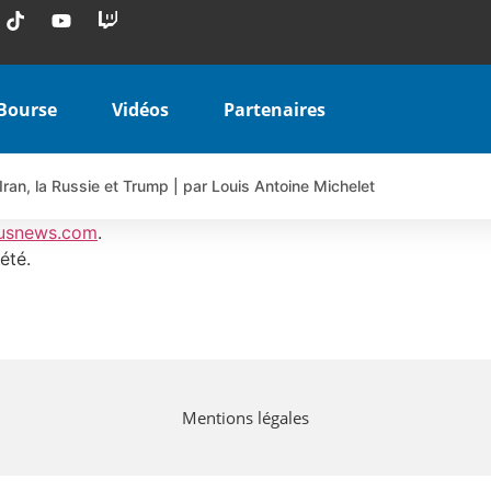
Bourse
Vidéos
Partenaires
Iran, la Russie et Trump | par Louis Antoine Michelet
 AIRBUS TY80V à 3,45 € (+118 %)
usnews.com
.
 veulent pas que vous voyiez ensemble | par Louis-Antoine Michele
été.
COINBASE WO83V à 0,51 € (+46 %)
 en hausse | Point Stratégique Hebdomadaire – Éric Galiègue
uesada – Chrono CAC
iale vient de commencer | par Louis-Antoine Michelet
Mentions légales
vraie réforme ou simple réponse à la colère ?| Interview Éco
e ? | Erick Sebban – Chrono DAX
ant les résultats ? | Daniel Cohen de Lara – Market Movers