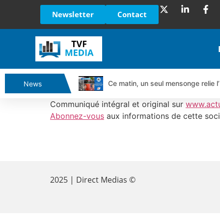
Newsletter
Contact
Ce matin, un seul mensonge relie l’
News
Vente du Turbo Infini BEST CALL
Communiqué intégral et original sur
www.act
Ce que Trump, Téhéran et Pékin ne
Abonnez-vous
aux informations de cette soci
Vente du Turbo infini BEST PUT 
Dichotomie profonde. Des marchés
​
Tout peut exploser ! | Antoine Q
Gaza, Iran, Chine : la guerre mond
2025 | Direct Medias ©
Jean Marie Seronie :Loi agricole : 
DAX40 : Poursuite de la croissanc
CAPGEMINI : Un signal haussier av