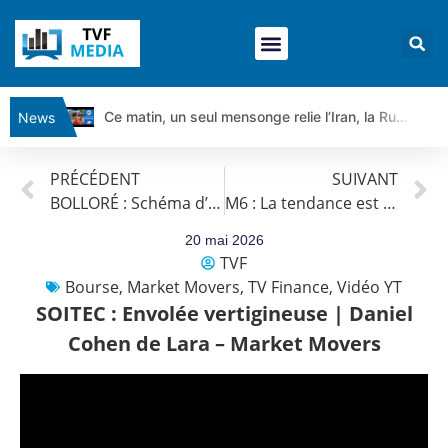
Ce matin, un seul mensonge relie l’Iran, la Russie et Trump | par Louis Antoine Michelet
News
Vente du Turbo Infini BEST CALL AIRBUS TY80V à 3,45 € (+118 %)
PRÉCÉDENT
SUIVANT
Ce que Trump, Téhéran et Pékin ne veulent pas que vous voyiez ensemble | par Louis-Antoine Michelet
BOLLORÉ : Schéma d’impulsion haussière | Daniel Cohen de Lara – Market Movers
M6 : La tendance est haussière.
Vente du Turbo infini BEST PUT COINBASE WO83V à 0,51 € (+46 %)
Dichotomie profonde. Des marchés en hausse | Point Stratégique Hebdomadaire – Éric Galiègue
20 mai 2026
TVF
Tout peut exploser ! | Antoine Quesada – Chrono CAC
Bourse
,
Market Movers
,
TV Finance
,
Vidéo YT
Gaza, Iran, Chine : la guerre mondiale vient de commencer | par Louis-Antoine Michelet
SOITEC : Envolée vertigineuse | Daniel
Jean Marie Seronie :Loi agricole : vraie réforme ou simple réponse à la colère ?| Interview Éco
Cohen de Lara – Market Movers
DAX40 : Poursuite de la croissance ? | Erick Sebban – Chrono DAX
CAPGEMINI : Un signal haussier avant les résultats ? | Daniel Cohen de Lara – Market Movers
REMY COINTREAU : Le rebond est-il enfin confirmé ? | Daniel Cohen de Lara – Market Movers
TELEPERFORMANCE : Faut-il acheter avant les résultats ? | Daniel Cohen de Lara – Market Movers