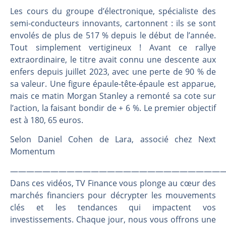
Les investisseurs y croient toujours | Point Stratégique Hebdomadaire – Éric Galiègue
Les cours du groupe d’électronique, spécialiste des
Une inertie haussière qui ralentit | Antoine Quesada – Chrono CAC
semi-conducteurs innovants, cartonnent : ils se sont
Pourquoi le monde entier vacille en même temps cette semaine ? | par Louis-Antoine Michelet
envolés de plus de 517 % depuis le début de l’année.
WTI : Explosion mais réserves au plus bas | Denis Desclos – Market Movers
Tout simplement vertigineux ! Avant ce rallye
extraordinaire, le titre avait connu une descente aux
enfers depuis juillet 2023, avec une perte de 90 % de
sa valeur. Une figure épaule-tête-épaule est apparue,
mais ce matin Morgan Stanley a remonté sa cote sur
l’action, la faisant bondir de + 6 %. Le premier objectif
est à 180, 65 euros.
Selon Daniel Cohen de Lara, associé chez Next
Momentum
———————————————————————————
Dans ces vidéos, TV Finance vous plonge au cœur des
marchés financiers pour décrypter les mouvements
clés et les tendances qui impactent vos
investissements. Chaque jour, nous vous offrons une