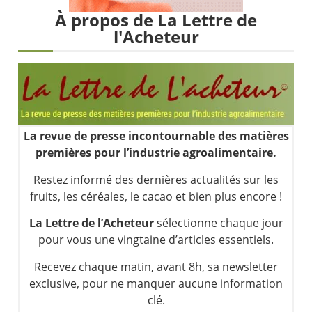
Les investisseurs y croient toujours | Point Stratégique Hebdomadaire – Éric Galiègue
À propos de La Lettre de
Une inertie haussière qui ralentit | Antoine Quesada – Chrono CAC
l'Acheteur
Pourquoi le monde entier vacille en même temps cette semaine ? | par Louis-Antoine Michelet
WTI : Explosion mais réserves au plus bas | Denis Desclos – Market Movers
La revue de presse incontournable des matières
premières pour l’industrie agroalimentaire.
Restez informé des dernières actualités sur les
fruits, les céréales, le cacao et bien plus encore !
La Lettre de l’Acheteur
sélectionne chaque jour
pour vous une vingtaine d’articles essentiels.
Recevez chaque matin, avant 8h, sa newsletter
exclusive, pour ne manquer aucune information
clé.