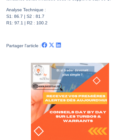
Les investisseurs y croient toujours | Point Stratégique Hebdomadaire – Éric Galiègue
Une inertie haussière qui ralentit | Antoine Quesada – Chrono CAC
Analyse Technique :
S1: 86.7 | S2 : 81.7
Pourquoi le monde entier vacille en même temps cette semaine ? | par Louis-Antoine Michelet
R1: 97.1 | R2 : 100.2
WTI : Explosion mais réserves au plus bas | Denis Desclos – Market Movers
Partager l'article :