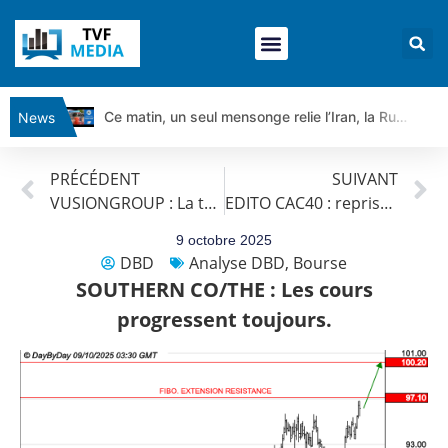
Ce matin, un seul mensonge relie l’Iran, la Russie et Trump | par Louis Antoine Michelet
News
Vente du Turbo Infini BEST CALL AIRBUS TY80V à 3,45 € (+118 %)
PRÉCÉDENT
SUIVANT
Ce que Trump, Téhéran et Pékin ne veulent pas que vous voyiez ensemble | par Louis-Antoine Michelet
VUSIONGROUP : La tendance de fond est clairement orientée à la hausse.
EDITO CAC40 : reprise haussière
Vente du Turbo infini BEST PUT COINBASE WO83V à 0,51 € (+46 %)
Dichotomie profonde. Des marchés en hausse | Point Stratégique Hebdomadaire – Éric Galiègue
9 octobre 2025
DBD
Analyse DBD
,
Bourse
Tout peut exploser ! | Antoine Quesada – Chrono CAC
SOUTHERN CO/THE : Les cours
Gaza, Iran, Chine : la guerre mondiale vient de commencer | par Louis-Antoine Michelet
progressent toujours.
Jean Marie Seronie :Loi agricole : vraie réforme ou simple réponse à la colère ?| Interview Éco
DAX40 : Poursuite de la croissance ? | Erick Sebban – Chrono DAX
CAPGEMINI : Un signal haussier avant les résultats ? | Daniel Cohen de Lara – Market Movers
REMY COINTREAU : Le rebond est-il enfin confirmé ? | Daniel Cohen de Lara – Market Movers
TELEPERFORMANCE : Faut-il acheter avant les résultats ? | Daniel Cohen de Lara – Market Movers