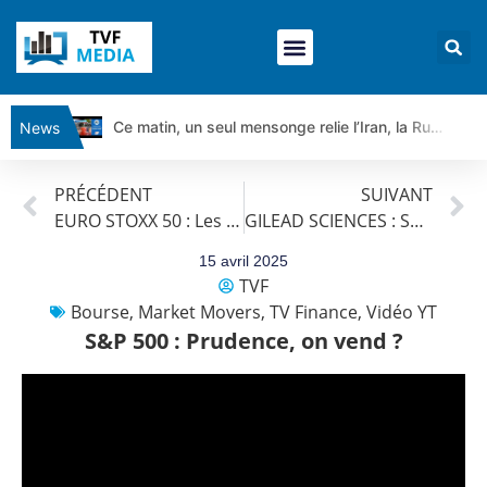
Ce matin, un seul mensonge relie l’Iran, la Russie et Trump | par Louis Antoine Michelet
News
Vente du Turbo Infini BEST CALL AIRBUS TY80V à 3,45 € (+118 %)
PRÉCÉDENT
SUIVANT
Ce que Trump, Téhéran et Pékin ne veulent pas que vous voyiez ensemble | par Louis-Antoine Michelet
EURO STOXX 50 : Les marchés doutent
GILEAD SCIENCES : Sauve qui peut
Vente du Turbo infini BEST PUT COINBASE WO83V à 0,51 € (+46 %)
Dichotomie profonde. Des marchés en hausse | Point Stratégique Hebdomadaire – Éric Galiègue
15 avril 2025
TVF
Tout peut exploser ! | Antoine Quesada – Chrono CAC
Bourse
,
Market Movers
,
TV Finance
,
Vidéo YT
Gaza, Iran, Chine : la guerre mondiale vient de commencer | par Louis-Antoine Michelet
S&P 500 : Prudence, on vend ?
Jean Marie Seronie :Loi agricole : vraie réforme ou simple réponse à la colère ?| Interview Éco
DAX40 : Poursuite de la croissance ? | Erick Sebban – Chrono DAX
CAPGEMINI : Un signal haussier avant les résultats ? | Daniel Cohen de Lara – Market Movers
REMY COINTREAU : Le rebond est-il enfin confirmé ? | Daniel Cohen de Lara – Market Movers
TELEPERFORMANCE : Faut-il acheter avant les résultats ? | Daniel Cohen de Lara – Market Movers