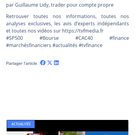
Les investisseurs y croient toujours | Point Stratégique Hebdomadaire – Éric Galiègue
par Guillaume Lidy, trader pour compte propre
Une inertie haussière qui ralentit | Antoine Quesada – Chrono CAC
Retrouver toutes nos informations, toutes nos
Pourquoi le monde entier vacille en même temps cette semaine ? | par Louis-Antoine Michelet
analyses exclusives, les avis d’experts indépendants
WTI : Explosion mais réserves au plus bas | Denis Desclos – Market Movers
et toutes nos vidéos sur https://tvfmedia.fr
#SP500 #Bourse #CAC40 #finance
#marchésfinanciers #actualités #tvfinance
Partager l'article :
ACTUALITÉS