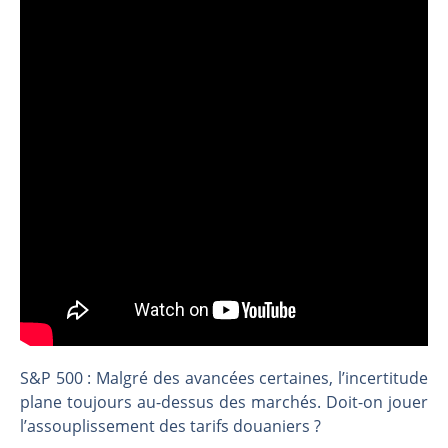
CAC 40 : Vers un nouveau record ? Analyse avant la décision de la Fed | Denis Desclos – Chrono CAC
Christian Parisot : Les marchés à l’épreuve des signaux | Interview Économique
Bernard Prats-Desclaux : Penser les marchés à l’ère des ruptures | Interview Littéraire
S&P500 : Des records, mais toujours de la vigueur | Ludovick Bertola – Les Echos de Wall Street
NASDAQ : La tendance haussière reste intacte | Ludovick Bertola – Les Echos de Wall Street
FERRARI : Un parcours toujours sans faute | Bernard Prats-Desclaux – Market Movers
SAP : Les acheteurs gardent la main | Bernard Prats-Desclaux – Market Movers
LVMH : Un rebond à confirmer | Bernard Prats-Desclaux – Market Movers
Le monde a changé de règles cette nuit. Personne ne vous l’a encore dit | Louis-Antoine Michelet
GBP/USD : Un premier ministre déjà sur le scelette | Philippe Lhermie – Flash Forex
EUR/USD : Une réunion à priori sans saveur | Philippe Lhermie – Flash Forex
Les événements de cette semaine à venir | Philippe Lhermie – Flash Forex
S&P 500 : Malgré des avancées certaines, l’incertitude
La France, maillon faible de l’Europe ! | Jean-Louis Cussac – Chrono CAC
plane toujours au-dessus des marchés. Doit-on jouer
Pourquoi 6 guerres explosent en même temps cette semaine | par Louis-Antoine Michelet
l’assouplissement des tarifs douaniers ?