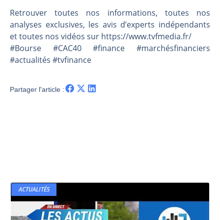
Les investisseurs y croient toujours | Point Stratégique Hebdomadaire – Éric Galiègue
Retrouver toutes nos informations, toutes nos
Une inertie haussière qui ralentit | Antoine Quesada – Chrono CAC
analyses exclusives, les avis d’experts indépendants
Pourquoi le monde entier vacille en même temps cette semaine ? | par Louis-Antoine Michelet
et toutes nos vidéos sur https://www.tvfmedia.fr/​​​​​​​​​​​
WTI : Explosion mais réserves au plus bas | Denis Desclos – Market Movers
#Bourse #CAC40 #finance #marchésfinanciers
#actualités #tvfinance
Partager l'article :
ACTUALITÉS