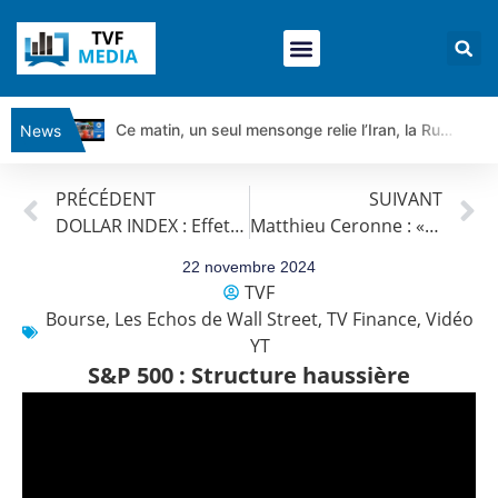
Ce matin, un seul mensonge relie l’Iran, la Russie et Trump | par Louis Antoine Michelet
News
Vente du Turbo Infini BEST CALL AIRBUS TY80V à 3,45 € (+118 %)
PRÉCÉDENT
SUIVANT
Ce que Trump, Téhéran et Pékin ne veulent pas que vous voyiez ensemble | par Louis-Antoine Michelet
DOLLAR INDEX : Effet Trump
Matthieu Ceronne : « CAC 40 : Un peu d’allant sur l’indice »
Vente du Turbo infini BEST PUT COINBASE WO83V à 0,51 € (+46 %)
Dichotomie profonde. Des marchés en hausse | Point Stratégique Hebdomadaire – Éric Galiègue
22 novembre 2024
TVF
Tout peut exploser ! | Antoine Quesada – Chrono CAC
Bourse
,
Les Echos de Wall Street
,
TV Finance
,
Vidéo
Gaza, Iran, Chine : la guerre mondiale vient de commencer | par Louis-Antoine Michelet
YT
Jean Marie Seronie :Loi agricole : vraie réforme ou simple réponse à la colère ?| Interview Éco
S&P 500 : Structure haussière
DAX40 : Poursuite de la croissance ? | Erick Sebban – Chrono DAX
CAPGEMINI : Un signal haussier avant les résultats ? | Daniel Cohen de Lara – Market Movers
REMY COINTREAU : Le rebond est-il enfin confirmé ? | Daniel Cohen de Lara – Market Movers
TELEPERFORMANCE : Faut-il acheter avant les résultats ? | Daniel Cohen de Lara – Market Movers