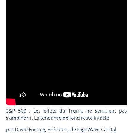
CAC 40 : Vers un nouveau record ? Analyse avant la décision de la Fed | Denis Desclos – Chrono CAC
Christian Parisot : Les marchés à l’épreuve des signaux | Interview Économique
Bernard Prats-Desclaux : Penser les marchés à l’ère des ruptures | Interview Littéraire
S&P500 : Des records, mais toujours de la vigueur | Ludovick Bertola – Les Echos de Wall Street
NASDAQ : La tendance haussière reste intacte | Ludovick Bertola – Les Echos de Wall Street
FERRARI : Un parcours toujours sans faute | Bernard Prats-Desclaux – Market Movers
SAP : Les acheteurs gardent la main | Bernard Prats-Desclaux – Market Movers
LVMH : Un rebond à confirmer | Bernard Prats-Desclaux – Market Movers
Le monde a changé de règles cette nuit. Personne ne vous l’a encore dit | Louis-Antoine Michelet
GBP/USD : Un premier ministre déjà sur le scelette | Philippe Lhermie – Flash Forex
EUR/USD : Une réunion à priori sans saveur | Philippe Lhermie – Flash Forex
Les événements de cette semaine à venir | Philippe Lhermie – Flash Forex
S&P 500 : Les effets du Trump ne semblent pas
La France, maillon faible de l’Europe ! | Jean-Louis Cussac – Chrono CAC
s’amoindrir. La tendance de fond reste intacte
Pourquoi 6 guerres explosent en même temps cette semaine | par Louis-Antoine Michelet
par David Furcajg, Président de HighWave Capital