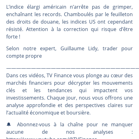
Les investisseurs y croient toujours | Point Stratégique Hebdomadaire – Éric Galiègue
L’indice élargi américain n’arrête pas de grimper,
Une inertie haussière qui ralentit | Antoine Quesada – Chrono CAC
enchaînant les records. Chamboulés par le feuilleton
Pourquoi le monde entier vacille en même temps cette semaine ? | par Louis-Antoine Michelet
des droits de douane, les indices US ont cependant
WTI : Explosion mais réserves au plus bas | Denis Desclos – Market Movers
résisté. Attention à la correction qui risque d’être
forte !
Selon notre expert, Guillaume Lidy, trader pour
compte propre
———————————————————————————
Dans ces vidéos, TV Finance vous plonge au cœur des
marchés financiers pour décrypter les mouvements
clés et les tendances qui impactent vos
investissements. Chaque jour, nous vous offrons une
analyse approfondie et des perspectives claires sur
l’actualité économique et boursière.
🔔 Abonnez-vous à la chaîne pour ne manquer
aucune de nos analyses :