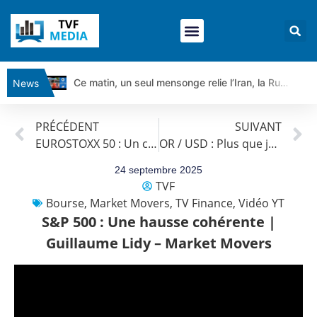
Ce matin, un seul mensonge relie l’Iran, la Russie et Trump | par Louis Antoine Michelet
News
Vente du Turbo Infini BEST CALL AIRBUS TY80V à 3,45 € (+118 %)
PRÉCÉDENT
SUIVANT
Ce que Trump, Téhéran et Pékin ne veulent pas que vous voyiez ensemble | par Louis-Antoine Michelet
EUROSTOXX 50 : Un contexte économique porteur | Guillaume Lidy – Market Movers
OR / USD : Plus que jamais une valeur refuge | Guillaume Lidy – Market Movers
Vente du Turbo infini BEST PUT COINBASE WO83V à 0,51 € (+46 %)
Dichotomie profonde. Des marchés en hausse | Point Stratégique Hebdomadaire – Éric Galiègue
24 septembre 2025
TVF
Tout peut exploser ! | Antoine Quesada – Chrono CAC
Bourse
,
Market Movers
,
TV Finance
,
Vidéo YT
Gaza, Iran, Chine : la guerre mondiale vient de commencer | par Louis-Antoine Michelet
S&P 500 : Une hausse cohérente |
Jean Marie Seronie :Loi agricole : vraie réforme ou simple réponse à la colère ?| Interview Éco
Guillaume Lidy – Market Movers
DAX40 : Poursuite de la croissance ? | Erick Sebban – Chrono DAX
CAPGEMINI : Un signal haussier avant les résultats ? | Daniel Cohen de Lara – Market Movers
REMY COINTREAU : Le rebond est-il enfin confirmé ? | Daniel Cohen de Lara – Market Movers
TELEPERFORMANCE : Faut-il acheter avant les résultats ? | Daniel Cohen de Lara – Market Movers