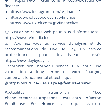
🔹 https://www.linkedin.com/in/r%C3%A9daction-tv-
finance/
🔹 https://www.instagram.com/tv_finance/
🔹 https://www.facebook.com/tvfinance
🔹 https://www.tiktok.com/@tvfinancelive
👉️ Visitez notre site web pour plus d’informations :
https://www.tvfmedia.fr/
📈 Abonnez vous au service d’analyses et de
recommandations de Day By Day, un service
professionnel pour investisseurs privés
https://www.daybyday.fr/
Découvrez son nouveau service PEA pour une
valorisation à long terme de votre épargne,
combinant fondamental et technique.
🎬️ https://youtu.be/PJA6X_PJWeg?feature=shared
#actualités #trumpiran #bce
#banquecentraleeuropeenne #stellantis #ùacron
#mulhouse #usinefrance #electrique #voiture