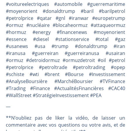
#voitureelectriques #automobile #guerremaritime
#moyenorient #donaldtrump #baril #barilpetrol
#petrolprice #qatar #gnl #iranwar #europetrump
#ormuz #nucléaire #blocaheormuz #attaqueormuz
#hormuz #energy #financenews #moyenorient
#essence #diesel #stationservice #total #gaz
#usanews #usa #trump #donaldtrump #iran
#iranusa #guerreiran #guerreiranusa #usairan
#ormuz #detroidormuz #ormuzdetroit #oil #petrol
#petrolprice #petroltrade #petroltrading #opep
#schiste #wti #brent #Bourse #Investissement
#AnalyseBoursière #MarchéBoursier #TVFinance
#Trading #Finance #ActualitésFinancières #CAC40
#WallStreet #StratégieInvestissement #PEA
—
**N’oubliez pas de liker la vidéo, de laisser un
commentaire avec vos questions ou votre avis, et de