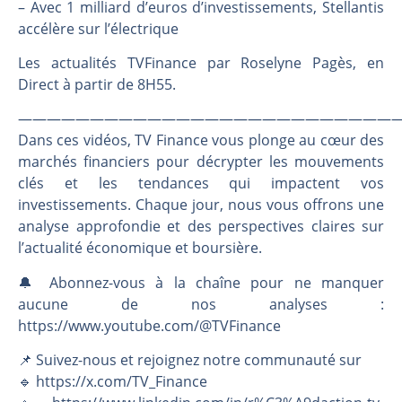
Les investisseurs y croient toujours | Point Stratégique Hebdomadaire – Éric Galiègue
– Avec 1 milliard d’euros d’investissements, Stellantis
accélère sur l’électrique
Une inertie haussière qui ralentit | Antoine Quesada – Chrono CAC
Pourquoi le monde entier vacille en même temps cette semaine ? | par Louis-Antoine Michelet
Les actualités TVFinance par Roselyne Pagès, en
WTI : Explosion mais réserves au plus bas | Denis Desclos – Market Movers
Direct à partir de 8H55.
———————————————————————————
Dans ces vidéos, TV Finance vous plonge au cœur des
marchés financiers pour décrypter les mouvements
clés et les tendances qui impactent vos
investissements. Chaque jour, nous vous offrons une
analyse approfondie et des perspectives claires sur
l’actualité économique et boursière.
🔔 Abonnez-vous à la chaîne pour ne manquer
aucune de nos analyses :
https://www.youtube.com/@TVFinance
📌 Suivez-nous et rejoignez notre communauté sur
🔹 https://x.com/TV_Finance