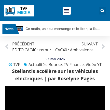
Ce matin, un seul mensonge relie l’Iran, la Russie et Trump | par Louis Antoine Michelet
News
Vente du Turbo Infini BEST CALL AIRBUS TY80V à 3,45 € (+118 %)
PRÉCÉDENT
SUIVANT
Ce que Trump, Téhéran et Pékin ne veulent pas que vous voyiez ensemble | par Louis-Antoine Michelet
EDITO CAC40 : retour sur le gap
CAC40 : Ambivalence sur les marchés | Bernard Prats-Desclaux – Chrono CAC
Vente du Turbo infini BEST PUT COINBASE WO83V à 0,51 € (+46 %)
Dichotomie profonde. Des marchés en hausse | Point Stratégique Hebdomadaire – Éric Galiègue
27 mai 2026
TVF
Actualités
,
Bourse
,
TV Finance
,
Vidéo YT
Tout peut exploser ! | Antoine Quesada – Chrono CAC
Stellantis accélère sur les véhicules
Gaza, Iran, Chine : la guerre mondiale vient de commencer | par Louis-Antoine Michelet
électriques | par Roselyne Pagès
Jean Marie Seronie :Loi agricole : vraie réforme ou simple réponse à la colère ?| Interview Éco
DAX40 : Poursuite de la croissance ? | Erick Sebban – Chrono DAX
CAPGEMINI : Un signal haussier avant les résultats ? | Daniel Cohen de Lara – Market Movers
REMY COINTREAU : Le rebond est-il enfin confirmé ? | Daniel Cohen de Lara – Market Movers
TELEPERFORMANCE : Faut-il acheter avant les résultats ? | Daniel Cohen de Lara – Market Movers