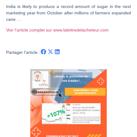
India is likely to produce a record amount of sugar in the next
CAC 40 : Vers un nouveau record ? Analyse avant la décision de la Fed | Denis Desclos – Chrono CAC
marketing year from October after millions of farmers expanded
Christian Parisot : Les marchés à l’épreuve des signaux | Interview Économique
cane …
Bernard Prats-Desclaux : Penser les marchés à l’ère des ruptures | Interview Littéraire
Voir l’article complet sur www.lalettredelacheteur.com
S&P500 : Des records, mais toujours de la vigueur | Ludovick Bertola – Les Echos de Wall Street
NASDAQ : La tendance haussière reste intacte | Ludovick Bertola – Les Echos de Wall Street
Partager l'article :
FERRARI : Un parcours toujours sans faute | Bernard Prats-Desclaux – Market Movers
SAP : Les acheteurs gardent la main | Bernard Prats-Desclaux – Market Movers
LVMH : Un rebond à confirmer | Bernard Prats-Desclaux – Market Movers
Le monde a changé de règles cette nuit. Personne ne vous l’a encore dit | Louis-Antoine Michelet
GBP/USD : Un premier ministre déjà sur le scelette | Philippe Lhermie – Flash Forex
EUR/USD : Une réunion à priori sans saveur | Philippe Lhermie – Flash Forex
Les événements de cette semaine à venir | Philippe Lhermie – Flash Forex
La France, maillon faible de l’Europe ! | Jean-Louis Cussac – Chrono CAC
Pourquoi 6 guerres explosent en même temps cette semaine | par Louis-Antoine Michelet