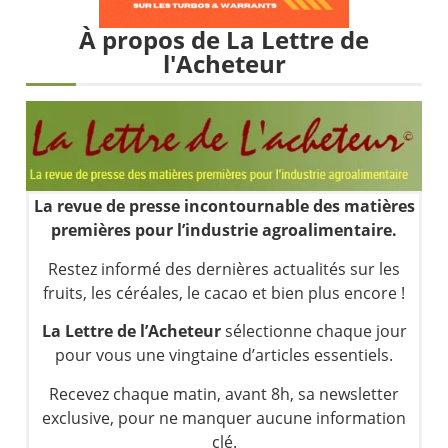
Les investisseurs y croient toujours | Point Stratégique Hebdomadaire – Éric Galiègue
Une inertie haussière qui ralentit | Antoine Quesada – Chrono CAC
À propos de La Lettre de
l'Acheteur
Pourquoi le monde entier vacille en même temps cette semaine ? | par Louis-Antoine Michelet
WTI : Explosion mais réserves au plus bas | Denis Desclos – Market Movers
La revue de presse incontournable des matières
premières pour l’industrie agroalimentaire.
Restez informé des dernières actualités sur les
fruits, les céréales, le cacao et bien plus encore !
La Lettre de l’Acheteur
sélectionne chaque jour
pour vous une vingtaine d’articles essentiels.
Recevez chaque matin, avant 8h, sa newsletter
exclusive, pour ne manquer aucune information
clé.