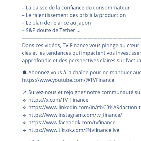
– La baisse de la confiance du consommateur
Les investisseurs y croient toujou
– Le ralentissement des prix à la production
Une inertie haussière qui ralentit
– Le plan de relance au Japon
Pourquoi le monde entier vacille 
– S&P doute de Tether …
WTI : Explosion mais réserves au 
———————————————————————
Dans ces vidéos, TV Finance vous plonge au cœur
STMICROELECTRONICS : Correction
clés et les tendances qui impactent vos investiss
approfondie et des perspectives claires sur l’actu
🔔 Abonnez-vous à la chaîne pour ne manquer auc
https://www.youtube.com/@TVFinance
📌 Suivez-nous et rejoignez notre communauté su
🔹 https://x.com/TV_Finance
🔹 https://www.linkedin.com/in/r%C3%A9daction-t
🔹 https://www.instagram.com/tv_finance/
🔹 https://www.facebook.com/tvfinance
🔹 https://www.tiktok.com/@tvfinancelive