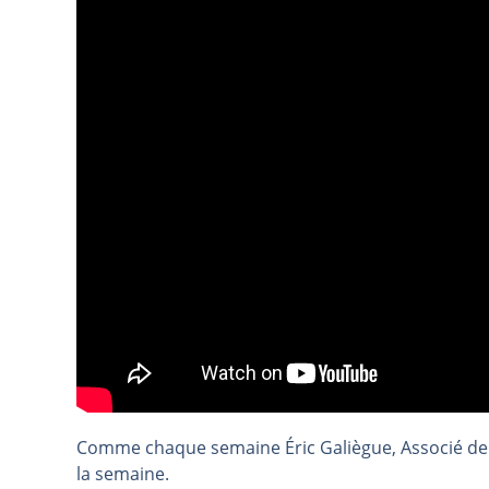
TELEPERFORMANCE : Faut-il achete
CAC 40 : Vers un nouveau record ?
Christian Parisot : Les marchés à 
Bernard Prats-Desclaux : Penser le
S&P500 : Des records, mais toujour
NASDAQ : La tendance haussière re
FERRARI : Un parcours toujours s
SAP : Les acheteurs gardent la m
LVMH : Un rebond à confirmer | B
Le monde a changé de règles cette 
GBP/USD : Un premier ministre déjà
EUR/USD : Une réunion à priori san
Les événements de cette semaine à
Comme chaque semaine Éric Galiègue, Associé de 
La France, maillon faible de l’Eur
la semaine.
Pourquoi 6 guerres explosent en 