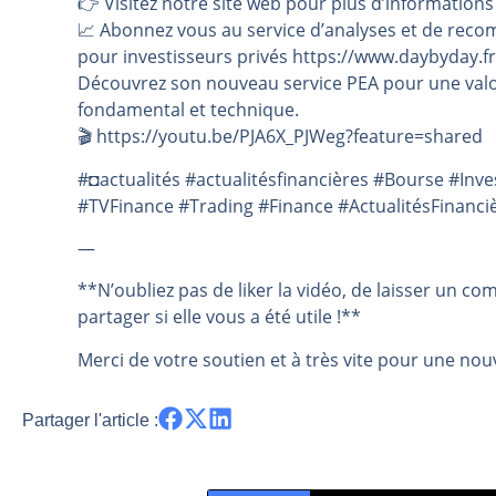
👉️ Visitez notre site web pour plus d’informations
📈 Abonnez vous au service d’analyses et de reco
pour investisseurs privés https://www.daybyday.fr
Découvrez son nouveau service PEA pour une valo
fondamental et technique.
🎬️ https://youtu.be/PJA6X_PJWeg?feature=shared
#◘actualités #actualitésfinancières #Bourse #In
#TVFinance #Trading #Finance #ActualitésFinanci
—
**N’oubliez pas de liker la vidéo, de laisser un co
partager si elle vous a été utile !**
Merci de votre soutien et à très vite pour une nouv
Partager l'article :