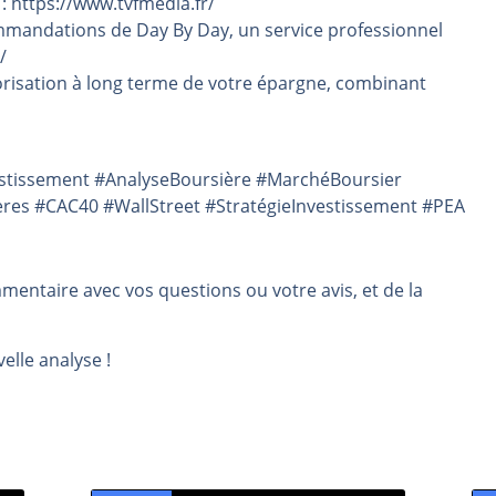
 : https://www.tvfmedia.fr/
mmandations de Day By Day, un service professionnel
/
risation à long terme de votre épargne, combinant
vestissement #AnalyseBoursière #MarchéBoursier
ères #CAC40 #WallStreet #StratégieInvestissement #PEA
mmentaire avec vos questions ou votre avis, et de la
elle analyse !