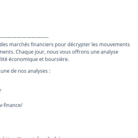
rs | Point Stratégique Hebdomadaire – Éric Galiègue
 | Antoine Quesada – Chrono CAC
en même temps cette semaine ? | par Louis-Antoine Michelet
plus bas | Denis Desclos – Market Movers
——————————–
 des marchés financiers pour décrypter les mouvements
 probable | Denis Desclos – Market Movers
ements. Chaque jour, nous vous offrons une analyse
alité économique et boursière.
une de nos analyses :
r
v-finance/