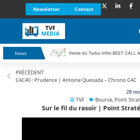
Newsletter
Contact
Vente du Turbo Infini BEST CALL
News
Ce que Trump, Téhéran et Pékin ne
PRÉCÉDENT
Vente du Turbo infini BEST PUT 
CAC40 : Prudence | Antoine Quesada – Chrono CAC
Dichotomie profonde. Des marchés
Tout peut exploser ! | Antoine Q
28 no
TVF
Bourse
,
Point Str
Gaza, Iran, Chine : la guerre mond
Sur le fil du rasoir | Point Str
Jean Marie Seronie :Loi agricole : 
DAX40 : Poursuite de la croissanc
CAPGEMINI : Un signal haussier av
REMY COINTREAU : Le rebond est-i