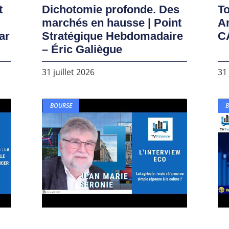
t
Dichotomie profonde. Des
To
marchés en hausse | Point
A
ar
Stratégique Hebdomadaire
C
– Éric Galiègue
31 juillet 2026
31 
BOURSE