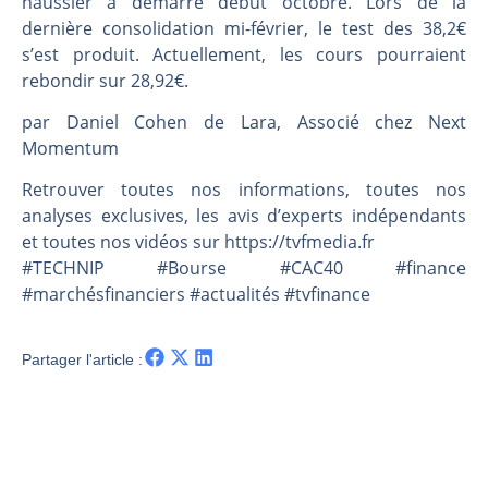
haussier a démarré début octobre. Lors de la
Les investisseurs y croient toujours | Point Stratégique Hebdomadaire – Éric Galiègue
dernière consolidation mi-février, le test des 38,2€
Une inertie haussière qui ralentit | Antoine Quesada – Chrono CAC
s’est produit. Actuellement, les cours pourraient
Pourquoi le monde entier vacille en même temps cette semaine ? | par Louis-Antoine Michelet
rebondir sur 28,92€.
WTI : Explosion mais réserves au plus bas | Denis Desclos – Market Movers
par Daniel Cohen de Lara, Associé chez Next
Momentum
Retrouver toutes nos informations, toutes nos
analyses exclusives, les avis d’experts indépendants
et toutes nos vidéos sur https://tvfmedia.fr
#TECHNIP #Bourse #CAC40 #finance
#marchésfinanciers #actualités #tvfinance
Partager l'article :