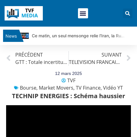
Ce matin, un seul mensonge relie l’Iran, la Russie et Trump | par Louis Antoine Michelet
News
Vente du Turbo Infini BEST CALL AIRBUS TY80V à 3,45 € (+118 %)
PRÉCÉDENT
SUIVANT
Ce que Trump, Téhéran et Pékin ne veulent pas que vous voyiez ensemble | par Louis-Antoine Michelet
GTT : Totale incertitude
TELEVISION FRANCAISE (T.F.1) : La tendance est haussière.
Vente du Turbo infini BEST PUT COINBASE WO83V à 0,51 € (+46 %)
Dichotomie profonde. Des marchés en hausse | Point Stratégique Hebdomadaire – Éric Galiègue
12 mars 2025
TVF
Tout peut exploser ! | Antoine Quesada – Chrono CAC
Bourse
,
Market Movers
,
TV Finance
,
Vidéo YT
Gaza, Iran, Chine : la guerre mondiale vient de commencer | par Louis-Antoine Michelet
TECHNIP ENERGIES : Schéma haussier
Jean Marie Seronie :Loi agricole : vraie réforme ou simple réponse à la colère ?| Interview Éco
DAX40 : Poursuite de la croissance ? | Erick Sebban – Chrono DAX
CAPGEMINI : Un signal haussier avant les résultats ? | Daniel Cohen de Lara – Market Movers
REMY COINTREAU : Le rebond est-il enfin confirmé ? | Daniel Cohen de Lara – Market Movers
TELEPERFORMANCE : Faut-il acheter avant les résultats ? | Daniel Cohen de Lara – Market Movers