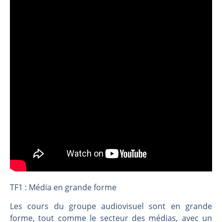
Christian Parisot : Les marchés à l’épreuve des signaux | Interview Économique
Bernard Prats-Desclaux : Penser les marchés à l’ère des ruptures | Interview Littéraire
S&P500 : Des records, mais toujours de la vigueur | Ludovick Bertola – Les Echos de Wall Street
NASDAQ : La tendance haussière reste intacte | Ludovick Bertola – Les Echos de Wall Street
FERRARI : Un parcours toujours sans faute | Bernard Prats-Desclaux – Market Movers
SAP : Les acheteurs gardent la main | Bernard Prats-Desclaux – Market Movers
LVMH : Un rebond à confirmer | Bernard Prats-Desclaux – Market Movers
Le monde a changé de règles cette nuit. Personne ne vous l’a encore dit | Louis-Antoine Michelet
GBP/USD : Un premier ministre déjà sur le scelette | Philippe Lhermie – Flash Forex
EUR/USD : Une réunion à priori sans saveur | Philippe Lhermie – Flash Forex
Les événements de cette semaine à venir | Philippe Lhermie – Flash Forex
La France, maillon faible de l’Europe ! | Jean-Louis Cussac – Chrono CAC
TF1 : Média en grande forme
Pourquoi 6 guerres explosent en même temps cette semaine | par Louis-Antoine Michelet
Les cours du groupe audiovisuel sont en grande
Les investisseurs y croient toujours | Point Stratégique Hebdomadaire – Éric Galiègue
forme, tout comme le secteur des médias, avec un