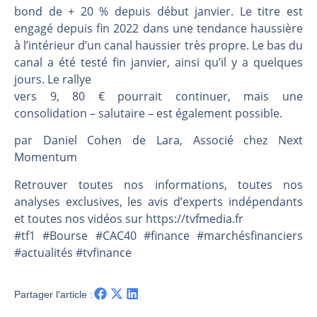
Une inertie haussière qui ralentit | Antoine Quesada – Chrono CAC
bond de + 20 % depuis début janvier. Le titre est
Pourquoi le monde entier vacille en même temps cette semaine ? | par Louis-Antoine Michelet
engagé depuis fin 2022 dans une tendance haussière
WTI : Explosion mais réserves au plus bas | Denis Desclos – Market Movers
à l’intérieur d’un canal haussier très propre. Le bas du
canal a été testé fin janvier, ainsi qu’il y a quelques
STMICROELECTRONICS : Correction probable | Denis Desclos – Market Movers
jours. Le rallye
vers 9, 80 € pourrait continuer, mais une
consolidation – salutaire – est également possible.
par Daniel Cohen de Lara, Associé chez Next
Momentum
Retrouver toutes nos informations, toutes nos
analyses exclusives, les avis d’experts indépendants
et toutes nos vidéos sur https://tvfmedia.fr
#tf1 #Bourse #CAC40 #finance #marchésfinanciers
#actualités #tvfinance
Partager l'article :