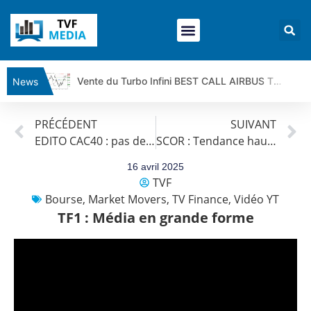
Vente du Turbo Infini BEST CALL AIRBUS TY80V à 3,45 € (+118 %)
News
Ce que Trump, Téhéran et Pékin ne veulent pas que vous voyiez ensemble | par Louis-Antoine Michelet
PRÉCÉDENT
SUIVANT
Vente du Turbo infini BEST PUT COINBASE WO83V à 0,51 € (+46 %)
EDITO CAC40 : pas de signal, mauvais signal
SCOR : Tendance haussière de long terme
Dichotomie profonde. Des marchés en hausse | Point Stratégique Hebdomadaire – Éric Galiègue
Tout peut exploser ! | Antoine Quesada – Chrono CAC
16 avril 2025
TVF
Gaza, Iran, Chine : la guerre mondiale vient de commencer | par Louis-Antoine Michelet
Bourse
,
Market Movers
,
TV Finance
,
Vidéo YT
Jean Marie Seronie :Loi agricole : vraie réforme ou simple réponse à la colère ?| Interview Éco
TF1 : Média en grande forme
DAX40 : Poursuite de la croissance ? | Erick Sebban – Chrono DAX
CAPGEMINI : Un signal haussier avant les résultats ? | Daniel Cohen de Lara – Market Movers
REMY COINTREAU : Le rebond est-il enfin confirmé ? | Daniel Cohen de Lara – Market Movers
TELEPERFORMANCE : Faut-il acheter avant les résultats ? | Daniel Cohen de Lara – Market Movers
CAC 40 : Vers un nouveau record ? Analyse avant la décision de la Fed | Denis Desclos – Chrono CAC