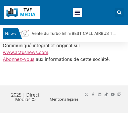
Vente du Turbo Infini BEST CALL AIRBUS TY80V à 3,45 € (+118 %)
News
Ce que Trump, Téhéran et Pékin ne veulent pas que vous voyiez ensemble | par Louis-Antoine Michelet
Communiqué intégral et original sur
Vente du Turbo infini BEST PUT COINBASE WO83V à 0,51 € (+46 %)
www.actusnews.com
.
Abonnez-vous
aux informations de cette société.
Dichotomie profonde. Des marchés en hausse | Point Stratégique Hebdomadaire – Éric Galiègue
Tout peut exploser ! | Antoine Quesada – Chrono CAC
Gaza, Iran, Chine : la guerre mondiale vient de commencer | par Louis-Antoine Michelet
​
Jean Marie Seronie :Loi agricole : vraie réforme ou simple réponse à la colère ?| Interview Éco
DAX40 : Poursuite de la croissance ? | Erick Sebban – Chrono DAX
2025 | Direct
Medias ©
Mentions légales
CAPGEMINI : Un signal haussier avant les résultats ? | Daniel Cohen de Lara – Market Movers
REMY COINTREAU : Le rebond est-il enfin confirmé ? | Daniel Cohen de Lara – Market Movers
TELEPERFORMANCE : Faut-il acheter avant les résultats ? | Daniel Cohen de Lara – Market Movers
CAC 40 : Vers un nouveau record ? Analyse avant la décision de la Fed | Denis Desclos – Chrono CAC