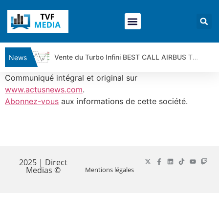
Vente du Turbo Infini BEST CALL AIRBUS TY80V à 3,45 € (+118 %)
News
Ce que Trump, Téhéran et Pékin ne veulent pas que vous voyiez ensemble | par Louis-Antoine Michelet
Communiqué intégral et original sur
Vente du Turbo infini BEST PUT COINBASE WO83V à 0,51 € (+46 %)
www.actusnews.com
.
Abonnez-vous
aux informations de cette société.
Dichotomie profonde. Des marchés en hausse | Point Stratégique Hebdomadaire – Éric Galiègue
Tout peut exploser ! | Antoine Quesada – Chrono CAC
Gaza, Iran, Chine : la guerre mondiale vient de commencer | par Louis-Antoine Michelet
​
Jean Marie Seronie :Loi agricole : vraie réforme ou simple réponse à la colère ?| Interview Éco
DAX40 : Poursuite de la croissance ? | Erick Sebban – Chrono DAX
2025 | Direct
Medias ©
Mentions légales
CAPGEMINI : Un signal haussier avant les résultats ? | Daniel Cohen de Lara – Market Movers
REMY COINTREAU : Le rebond est-il enfin confirmé ? | Daniel Cohen de Lara – Market Movers
TELEPERFORMANCE : Faut-il acheter avant les résultats ? | Daniel Cohen de Lara – Market Movers
CAC 40 : Vers un nouveau record ? Analyse avant la décision de la Fed | Denis Desclos – Chrono CAC