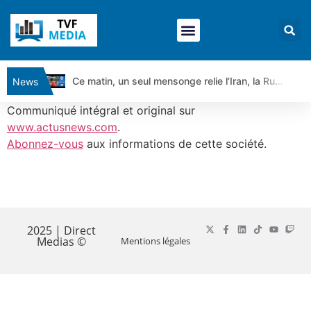
Ce matin, un seul mensonge relie l’Iran, la Russie et Trump | par Louis Antoine Michelet
News
Vente du Turbo Infini BEST CALL AIRBUS TY80V à 3,45 € (+118 %)
Communiqué intégral et original sur
Ce que Trump, Téhéran et Pékin ne veulent pas que vous voyiez ensemble | par Louis-Antoine Michelet
www.actusnews.com
.
Abonnez-vous
aux informations de cette société.
Vente du Turbo infini BEST PUT COINBASE WO83V à 0,51 € (+46 %)
Dichotomie profonde. Des marchés en hausse | Point Stratégique Hebdomadaire – Éric Galiègue
Tout peut exploser ! | Antoine Quesada – Chrono CAC
​
Gaza, Iran, Chine : la guerre mondiale vient de commencer | par Louis-Antoine Michelet
Jean Marie Seronie :Loi agricole : vraie réforme ou simple réponse à la colère ?| Interview Éco
2025 | Direct
Medias ©
Mentions légales
DAX40 : Poursuite de la croissance ? | Erick Sebban – Chrono DAX
CAPGEMINI : Un signal haussier avant les résultats ? | Daniel Cohen de Lara – Market Movers
REMY COINTREAU : Le rebond est-il enfin confirmé ? | Daniel Cohen de Lara – Market Movers
TELEPERFORMANCE : Faut-il acheter avant les résultats ? | Daniel Cohen de Lara – Market Movers