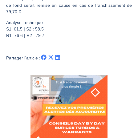
Les investisseurs y croient toujours | Point Stratégique Hebdomadaire – Éric Galiègue
de fond serait remise en cause en cas de franchissement de
Une inertie haussière qui ralentit | Antoine Quesada – Chrono CAC
79,70 €.
Pourquoi le monde entier vacille en même temps cette semaine ? | par Louis-Antoine Michelet
Analyse Technique :
WTI : Explosion mais réserves au plus bas | Denis Desclos – Market Movers
S1: 61.5 | S2 : 58.5
R1: 76.6 | R2 : 79.7
Partager l'article :