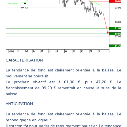
CAC 40 : Vers un nouveau record ? Analyse avant la décision de la Fed | Denis Desclos – Chrono CAC
Christian Parisot : Les marchés à l’épreuve des signaux | Interview Économique
Bernard Prats-Desclaux : Penser les marchés à l’ère des ruptures | Interview Littéraire
S&P500 : Des records, mais toujours de la vigueur | Ludovick Bertola – Les Echos de Wall Street
NASDAQ : La tendance haussière reste intacte | Ludovick Bertola – Les Echos de Wall Street
FERRARI : Un parcours toujours sans faute | Bernard Prats-Desclaux – Market Movers
SAP : Les acheteurs gardent la main | Bernard Prats-Desclaux – Market Movers
CARACTERISATION
LVMH : Un rebond à confirmer | Bernard Prats-Desclaux – Market Movers
La tendance de fond est clairement orientée à la baisse. Le
mouvement se poursuit.
Le monde a changé de règles cette nuit. Personne ne vous l’a encore dit | Louis-Antoine Michelet
Le prochain objectif est à 61,00 €, puis 47,20 €. Le
GBP/USD : Un premier ministre déjà sur le scelette | Philippe Lhermie – Flash Forex
franchissement de 99,20 € remettrait en cause la suite de la
EUR/USD : Une réunion à priori sans saveur | Philippe Lhermie – Flash Forex
baisse.
Les événements de cette semaine à venir | Philippe Lhermie – Flash Forex
ANTICIPATION
La France, maillon faible de l’Europe ! | Jean-Louis Cussac – Chrono CAC
La tendance de fond est clairement orientée à la baisse. Le
Pourquoi 6 guerres explosent en même temps cette semaine | par Louis-Antoine Michelet
rebond gagne en vigueur.
Il est trop tôt pour parler de retournement haussier. La tendance