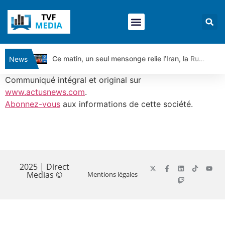
Ce matin, un seul mensonge relie l’Iran, la Russie et Trump | par Louis Antoine Michelet
News
Vente du Turbo Infini BEST CALL AIRBUS TY80V à 3,45 € (+118 %)
Communiqué intégral et original sur
Ce que Trump, Téhéran et Pékin ne veulent pas que vous voyiez ensemble | par Louis-Antoine Michelet
www.actusnews.com
.
Abonnez-vous
aux informations de cette société.
Vente du Turbo infini BEST PUT COINBASE WO83V à 0,51 € (+46 %)
Dichotomie profonde. Des marchés en hausse | Point Stratégique Hebdomadaire – Éric Galiègue
Tout peut exploser ! | Antoine Quesada – Chrono CAC
​
Gaza, Iran, Chine : la guerre mondiale vient de commencer | par Louis-Antoine Michelet
Jean Marie Seronie :Loi agricole : vraie réforme ou simple réponse à la colère ?| Interview Éco
2025 | Direct
Medias ©
Mentions légales
DAX40 : Poursuite de la croissance ? | Erick Sebban – Chrono DAX
CAPGEMINI : Un signal haussier avant les résultats ? | Daniel Cohen de Lara – Market Movers
REMY COINTREAU : Le rebond est-il enfin confirmé ? | Daniel Cohen de Lara – Market Movers
TELEPERFORMANCE : Faut-il acheter avant les résultats ? | Daniel Cohen de Lara – Market Movers