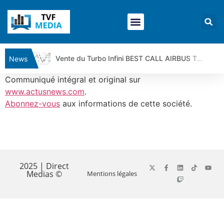
Vente du Turbo Infini BEST CALL AIRBUS TY80V à 3,45 € (+118 %)
News
Ce que Trump, Téhéran et Pékin ne veulent pas que vous voyiez ensemble | par Louis-Antoine Michelet
Communiqué intégral et original sur
Vente du Turbo infini BEST PUT COINBASE WO83V à 0,51 € (+46 %)
www.actusnews.com
.
Abonnez-vous
aux informations de cette société.
Dichotomie profonde. Des marchés en hausse | Point Stratégique Hebdomadaire – Éric Galiègue
Tout peut exploser ! | Antoine Quesada – Chrono CAC
Gaza, Iran, Chine : la guerre mondiale vient de commencer | par Louis-Antoine Michelet
​
Jean Marie Seronie :Loi agricole : vraie réforme ou simple réponse à la colère ?| Interview Éco
DAX40 : Poursuite de la croissance ? | Erick Sebban – Chrono DAX
2025 | Direct
Medias ©
Mentions légales
CAPGEMINI : Un signal haussier avant les résultats ? | Daniel Cohen de Lara – Market Movers
REMY COINTREAU : Le rebond est-il enfin confirmé ? | Daniel Cohen de Lara – Market Movers
TELEPERFORMANCE : Faut-il acheter avant les résultats ? | Daniel Cohen de Lara – Market Movers
CAC 40 : Vers un nouveau record ? Analyse avant la décision de la Fed | Denis Desclos – Chrono CAC