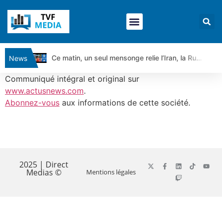
Ce matin, un seul mensonge relie l’Iran, la Russie et Trump | par Louis Antoine Michelet
News
Vente du Turbo Infini BEST CALL AIRBUS TY80V à 3,45 € (+118 %)
Communiqué intégral et original sur
Ce que Trump, Téhéran et Pékin ne veulent pas que vous voyiez ensemble | par Louis-Antoine Michelet
www.actusnews.com
.
Abonnez-vous
aux informations de cette société.
Vente du Turbo infini BEST PUT COINBASE WO83V à 0,51 € (+46 %)
Dichotomie profonde. Des marchés en hausse | Point Stratégique Hebdomadaire – Éric Galiègue
Tout peut exploser ! | Antoine Quesada – Chrono CAC
​
Gaza, Iran, Chine : la guerre mondiale vient de commencer | par Louis-Antoine Michelet
Jean Marie Seronie :Loi agricole : vraie réforme ou simple réponse à la colère ?| Interview Éco
2025 | Direct
Medias ©
Mentions légales
DAX40 : Poursuite de la croissance ? | Erick Sebban – Chrono DAX
CAPGEMINI : Un signal haussier avant les résultats ? | Daniel Cohen de Lara – Market Movers
REMY COINTREAU : Le rebond est-il enfin confirmé ? | Daniel Cohen de Lara – Market Movers
TELEPERFORMANCE : Faut-il acheter avant les résultats ? | Daniel Cohen de Lara – Market Movers