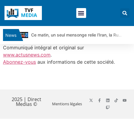
Ce matin, un seul mensonge relie l’Iran, la Russie et Trump | par Louis Antoine Michelet
News
Vente du Turbo Infini BEST CALL AIRBUS TY80V à 3,45 € (+118 %)
Communiqué intégral et original sur
Ce que Trump, Téhéran et Pékin ne veulent pas que vous voyiez ensemble | par Louis-Antoine Michelet
www.actusnews.com
.
Abonnez-vous
aux informations de cette société.
Vente du Turbo infini BEST PUT COINBASE WO83V à 0,51 € (+46 %)
Dichotomie profonde. Des marchés en hausse | Point Stratégique Hebdomadaire – Éric Galiègue
Tout peut exploser ! | Antoine Quesada – Chrono CAC
​
Gaza, Iran, Chine : la guerre mondiale vient de commencer | par Louis-Antoine Michelet
Jean Marie Seronie :Loi agricole : vraie réforme ou simple réponse à la colère ?| Interview Éco
2025 | Direct
Medias ©
Mentions légales
DAX40 : Poursuite de la croissance ? | Erick Sebban – Chrono DAX
CAPGEMINI : Un signal haussier avant les résultats ? | Daniel Cohen de Lara – Market Movers
REMY COINTREAU : Le rebond est-il enfin confirmé ? | Daniel Cohen de Lara – Market Movers
TELEPERFORMANCE : Faut-il acheter avant les résultats ? | Daniel Cohen de Lara – Market Movers