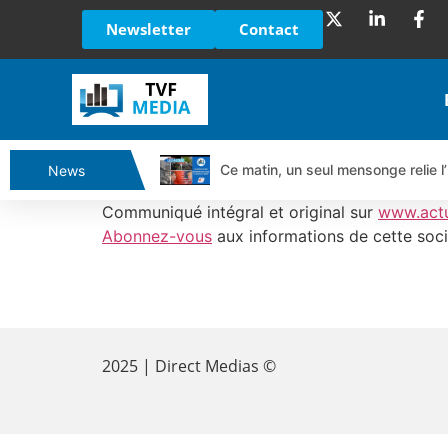
Newsletter
Contact
Ce matin, un seul mensonge relie l’
News
Vente du Turbo Infini BEST CALL
Communiqué intégral et original sur
www.act
Ce que Trump, Téhéran et Pékin ne
Abonnez-vous
aux informations de cette soci
Vente du Turbo infini BEST PUT 
Dichotomie profonde. Des marchés
​
Tout peut exploser ! | Antoine Q
Gaza, Iran, Chine : la guerre mond
2025 | Direct Medias ©
Jean Marie Seronie :Loi agricole : 
DAX40 : Poursuite de la croissanc
CAPGEMINI : Un signal haussier av