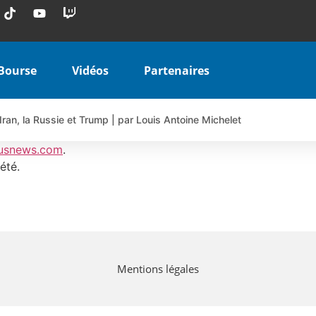
Bourse
Vidéos
Partenaires
Iran, la Russie et Trump | par Louis Antoine Michelet
 AIRBUS TY80V à 3,45 € (+118 %)
usnews.com
.
 veulent pas que vous voyiez ensemble | par Louis-Antoine Michele
été.
COINBASE WO83V à 0,51 € (+46 %)
 en hausse | Point Stratégique Hebdomadaire – Éric Galiègue
uesada – Chrono CAC
iale vient de commencer | par Louis-Antoine Michelet
Mentions légales
vraie réforme ou simple réponse à la colère ?| Interview Éco
e ? | Erick Sebban – Chrono DAX
ant les résultats ? | Daniel Cohen de Lara – Market Movers