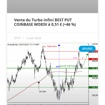
Vente du Turbo infini BEST PUT
COINBASE WO83V à 0,51 € (+46 %)
OTFY
3 août 2026
BOURSE