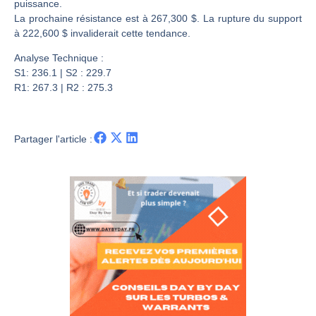
Les investisseurs y croient toujours | Point Stratégique Hebdomadaire – Éric Galiègue
puissance.
La prochaine résistance est à 267,300 $. La rupture du support
Une inertie haussière qui ralentit | Antoine Quesada – Chrono CAC
à 222,600 $ invaliderait cette tendance.
Pourquoi le monde entier vacille en même temps cette semaine ? | par Louis-Antoine Michelet
Analyse Technique :
WTI : Explosion mais réserves au plus bas | Denis Desclos – Market Movers
S1: 236.1 | S2 : 229.7
R1: 267.3 | R2 : 275.3
Partager l'article :