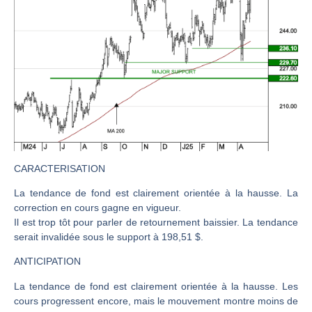
CAC 40 : Vers un nouveau record ? Analyse avant la décision de la Fed | Denis Desclos – Chrono CAC
Christian Parisot : Les marchés à l’épreuve des signaux | Interview Économique
Bernard Prats-Desclaux : Penser les marchés à l’ère des ruptures | Interview Littéraire
S&P500 : Des records, mais toujours de la vigueur | Ludovick Bertola – Les Echos de Wall Street
NASDAQ : La tendance haussière reste intacte | Ludovick Bertola – Les Echos de Wall Street
FERRARI : Un parcours toujours sans faute | Bernard Prats-Desclaux – Market Movers
SAP : Les acheteurs gardent la main | Bernard Prats-Desclaux – Market Movers
LVMH : Un rebond à confirmer | Bernard Prats-Desclaux – Market Movers
CARACTERISATION
Le monde a changé de règles cette nuit. Personne ne vous l’a encore dit | Louis-Antoine Michelet
La tendance de fond est clairement orientée à la hausse. La
correction en cours gagne en vigueur.
GBP/USD : Un premier ministre déjà sur le scelette | Philippe Lhermie – Flash Forex
Il est trop tôt pour parler de retournement baissier. La tendance
EUR/USD : Une réunion à priori sans saveur | Philippe Lhermie – Flash Forex
serait invalidée sous le support à 198,51 $.
Les événements de cette semaine à venir | Philippe Lhermie – Flash Forex
ANTICIPATION
La France, maillon faible de l’Europe ! | Jean-Louis Cussac – Chrono CAC
La tendance de fond est clairement orientée à la hausse. Les
Pourquoi 6 guerres explosent en même temps cette semaine | par Louis-Antoine Michelet
cours progressent encore, mais le mouvement montre moins de