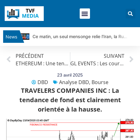
Ce matin, un seul mensonge relie l’Iran, la Russie et Trump | par Louis Antoine Michelet
News
Vente du Turbo Infini BEST CALL AIRBUS TY80V à 3,45 € (+118 %)
PRÉCÉDENT
SUIVANT
Ce que Trump, Téhéran et Pékin ne veulent pas que vous voyiez ensemble | par Louis-Antoine Michelet
ETHEREUM : Une tendance se dégage ?
GL EVENTS : Les cours progressent encore.
Vente du Turbo infini BEST PUT COINBASE WO83V à 0,51 € (+46 %)
Dichotomie profonde. Des marchés en hausse | Point Stratégique Hebdomadaire – Éric Galiègue
23 avril 2025
DBD
Analyse DBD
,
Bourse
Tout peut exploser ! | Antoine Quesada – Chrono CAC
TRAVELERS COMPANIES INC : La
Gaza, Iran, Chine : la guerre mondiale vient de commencer | par Louis-Antoine Michelet
tendance de fond est clairement
Jean Marie Seronie :Loi agricole : vraie réforme ou simple réponse à la colère ?| Interview Éco
orientée à la hausse.
DAX40 : Poursuite de la croissance ? | Erick Sebban – Chrono DAX
CAPGEMINI : Un signal haussier avant les résultats ? | Daniel Cohen de Lara – Market Movers
REMY COINTREAU : Le rebond est-il enfin confirmé ? | Daniel Cohen de Lara – Market Movers
TELEPERFORMANCE : Faut-il acheter avant les résultats ? | Daniel Cohen de Lara – Market Movers