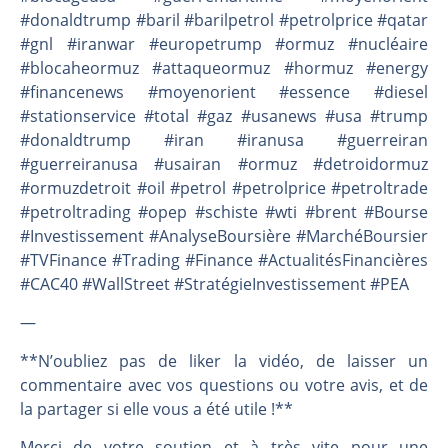
#donaldtrump #baril #barilpetrol #petrolprice #qatar
#gnl #iranwar #europetrump #ormuz #nucléaire
#blocaheormuz #attaqueormuz #hormuz #energy
#financenews #moyenorient #essence #diesel
#stationservice #total #gaz #usanews #usa #trump
#donaldtrump #iran #iranusa #guerreiran
#guerreiranusa #usairan #ormuz #detroidormuz
#ormuzdetroit #oil #petrol #petrolprice #petroltrade
#petroltrading #opep #schiste #wti #brent #Bourse
#Investissement #AnalyseBoursière #MarchéBoursier
#TVFinance #Trading #Finance #ActualitésFinancières
#CAC40 #WallStreet #StratégieInvestissement #PEA
—
**N’oubliez pas de liker la vidéo, de laisser un
commentaire avec vos questions ou votre avis, et de
la partager si elle vous a été utile !**
Merci de votre soutien et à très vite pour une