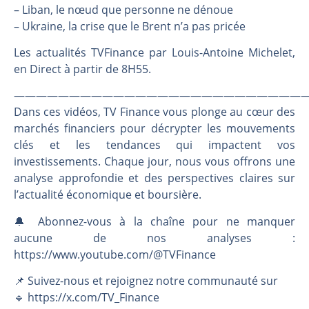
Les investisseurs y croient toujours | Point Stratégique Hebdomadaire – Éric Galiègue
– Liban, le nœud que personne ne dénoue
Une inertie haussière qui ralentit | Antoine Quesada – Chrono CAC
– Ukraine, la crise que le Brent n’a pas pricée
Pourquoi le monde entier vacille en même temps cette semaine ? | par Louis-Antoine Michelet
Les actualités TVFinance par Louis-Antoine Michelet,
WTI : Explosion mais réserves au plus bas | Denis Desclos – Market Movers
en Direct à partir de 8H55.
———————————————————————————
Dans ces vidéos, TV Finance vous plonge au cœur des
marchés financiers pour décrypter les mouvements
clés et les tendances qui impactent vos
investissements. Chaque jour, nous vous offrons une
analyse approfondie et des perspectives claires sur
l’actualité économique et boursière.
🔔 Abonnez-vous à la chaîne pour ne manquer
aucune de nos analyses :
https://www.youtube.com/@TVFinance
📌 Suivez-nous et rejoignez notre communauté sur
🔹 https://x.com/TV_Finance