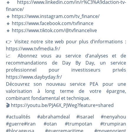
🔹 https://www.linkedin.com/in/r%C3%A9daction-tv-
finance/
🔹 https://www.instagram.com/tv_finance/
🔹 https://www.facebook.com/tvfinance
🔹 https://www.tiktok.com/@tvfinancelive
👉️ Visitez notre site web pour plus d’informations :
https://www.tvfmedia.fr/
📈 Abonnez vous au service d’analyses et de
recommandations de Day By Day, un service
professionnel pour investisseurs privés
https://www.daybyday.fr/
Découvrez son nouveau service PEA pour une
valorisation à long terme de votre épargne,
combinant fondamental et technique.
🎬️ https://youtu.be/PJA6X_PJWeg?feature=shared
#actualités #abrahamdeal #isarael #nenyahou
#guerre#iran #otan #trumpotan #trumpiran
#blocageusa #guerremaritime #moyenorient