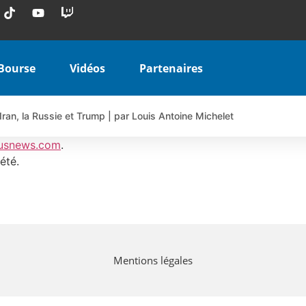
Bourse
Vidéos
Partenaires
Iran, la Russie et Trump | par Louis Antoine Michelet
 AIRBUS TY80V à 3,45 € (+118 %)
usnews.com
.
 veulent pas que vous voyiez ensemble | par Louis-Antoine Michele
été.
COINBASE WO83V à 0,51 € (+46 %)
 en hausse | Point Stratégique Hebdomadaire – Éric Galiègue
uesada – Chrono CAC
iale vient de commencer | par Louis-Antoine Michelet
Mentions légales
vraie réforme ou simple réponse à la colère ?| Interview Éco
e ? | Erick Sebban – Chrono DAX
ant les résultats ? | Daniel Cohen de Lara – Market Movers