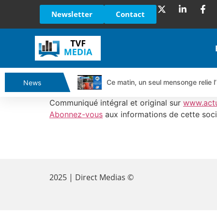
Newsletter
Contact
Ce matin, un seul mensonge relie l’
News
Vente du Turbo Infini BEST CALL
Communiqué intégral et original sur
www.act
Ce que Trump, Téhéran et Pékin ne
Abonnez-vous
aux informations de cette soci
Vente du Turbo infini BEST PUT 
Dichotomie profonde. Des marchés
​
Tout peut exploser ! | Antoine Q
Gaza, Iran, Chine : la guerre mond
2025 | Direct Medias ©
Jean Marie Seronie :Loi agricole : 
DAX40 : Poursuite de la croissanc
CAPGEMINI : Un signal haussier av