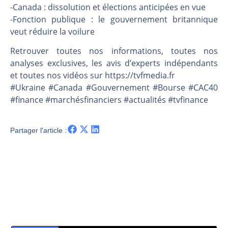
Les investisseurs y croient toujours | Point Stratégique Hebdomadaire – Éric Galiègue
-Canada : dissolution et élections anticipées en vue
Une inertie haussière qui ralentit | Antoine Quesada – Chrono CAC
-Fonction publique : le gouvernement britannique
veut réduire la voilure
Pourquoi le monde entier vacille en même temps cette semaine ? | par Louis-Antoine Michelet
WTI : Explosion mais réserves au plus bas | Denis Desclos – Market Movers
Retrouver toutes nos informations, toutes nos
analyses exclusives, les avis d’experts indépendants
et toutes nos vidéos sur https://tvfmedia.fr
#Ukraine #Canada #Gouvernement #Bourse #CAC40
#finance #marchésfinanciers #actualités #tvfinance
Partager l'article :