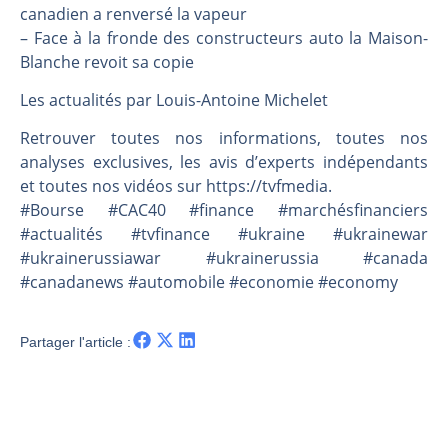
Une inertie haussière qui ralentit | Antoine Quesada – Chrono CAC
canadien a renversé la vapeur
Pourquoi le monde entier vacille en même temps cette semaine ? | par Louis-Antoine Michelet
– Face à la fronde des constructeurs auto la Maison-
Blanche revoit sa copie
WTI : Explosion mais réserves au plus bas | Denis Desclos – Market Movers
STMICROELECTRONICS : Correction probable | Denis Desclos – Market Movers
Les actualités par Louis-Antoine Michelet
Retrouver toutes nos informations, toutes nos
analyses exclusives, les avis d’experts indépendants
et toutes nos vidéos sur https://tvfmedia.
#Bourse #CAC40 #finance #marchésfinanciers
#actualités #tvfinance #ukraine #ukrainewar
#ukrainerussiawar #ukrainerussia #canada
#canadanews #automobile #economie #economy
Partager l'article :