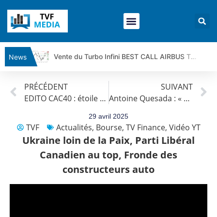
Vente du Turbo Infini BEST CALL AIRBUS TY80V à 3,45 € (+118 %)
News
Ce que Trump, Téhéran et Pékin ne veulent pas que vous voyiez ensemble | par Louis-Antoine Michelet
PRÉCÉDENT
SUIVANT
Vente du Turbo infini BEST PUT COINBASE WO83V à 0,51 € (+46 %)
EDITO CAC40 : étoile filante
Antoine Quesada : « CAC 40 : Fin de la hausse ?»
Dichotomie profonde. Des marchés en hausse | Point Stratégique Hebdomadaire – Éric Galiègue
Tout peut exploser ! | Antoine Quesada – Chrono CAC
29 avril 2025
TVF
Actualités
,
Bourse
,
TV Finance
,
Vidéo YT
Gaza, Iran, Chine : la guerre mondiale vient de commencer | par Louis-Antoine Michelet
Ukraine loin de la Paix, Parti Libéral
Jean Marie Seronie :Loi agricole : vraie réforme ou simple réponse à la colère ?| Interview Éco
Canadien au top, Fronde des
DAX40 : Poursuite de la croissance ? | Erick Sebban – Chrono DAX
constructeurs auto
CAPGEMINI : Un signal haussier avant les résultats ? | Daniel Cohen de Lara – Market Movers
REMY COINTREAU : Le rebond est-il enfin confirmé ? | Daniel Cohen de Lara – Market Movers
TELEPERFORMANCE : Faut-il acheter avant les résultats ? | Daniel Cohen de Lara – Market Movers
CAC 40 : Vers un nouveau record ? Analyse avant la décision de la Fed | Denis Desclos – Chrono CAC