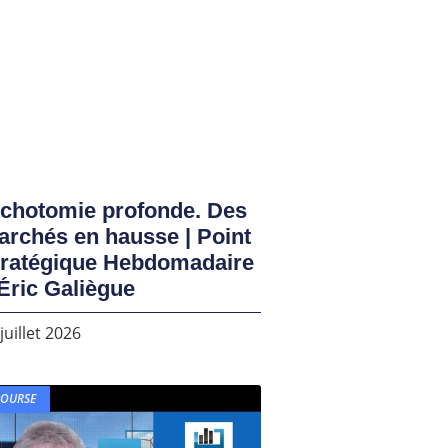
ichotomie profonde. Des
rchés en hausse | Point
tratégique Hebdomadaire
Éric Galiègue
juillet 2026
BOURSE