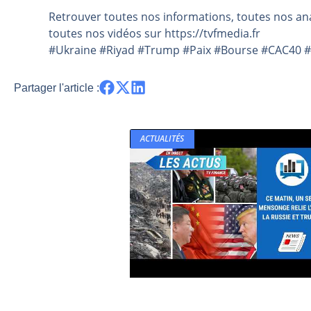
Retrouver toutes nos informations, toutes nos ana
Pourquoi 6 guerres explosent en 
toutes nos vidéos sur https://tvfmedia.fr
Les investisseurs y croient toujou
#Ukraine #Riyad #Trump #Paix #Bourse #CAC40 #f
Une inertie haussière qui ralentit
Pourquoi le monde entier vacille 
Partager l'article :
WTI : Explosion mais réserves au 
ACTUALITÉS