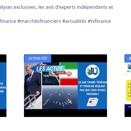
lyses exclusives, les avis d’experts indépendants et
même temps cette semaine | par Louis-Antoine Michelet
rs | Point Stratégique Hebdomadaire – Éric Galiègue
inance #marchésfinanciers #actualités #tvfinance
 | Antoine Quesada – Chrono CAC
en même temps cette semaine ? | par Louis-Antoine Michelet
plus bas | Denis Desclos – Market Movers
ACTUALITÉS